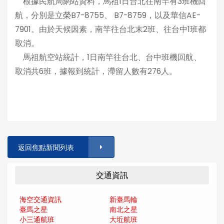
根據民航局網站資料，馬祖1日台北往南竿有3班機回
航，分別是立榮B7-8755、 B7-8759，以及華信AE-
7901。由於天候因素，南竿往台北末2班、往台中1班都
取消。
馬祖航空站統計，1日南竿往台北、台中班機回航、
取消共6班，據報到統計，滯留人數有276人。
返回焦點新聞列表
交通資訊
海空交通資訊
新臺馬輪
臺馬之星
南北之星
小三通航班
大坵航班