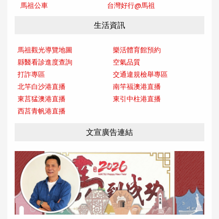
馬祖公車
台灣好行@馬
祖
生活資訊
馬祖觀光導覽地圖
樂活體育館預約
縣醫看診進度查詢
空氣品質
打詐專區
交通違規檢舉專區
北竿白沙港直播
南竿福澳港直播
東莒猛澳港直播
東引中柱港直播
西莒青帆港直播
文宣廣告連結