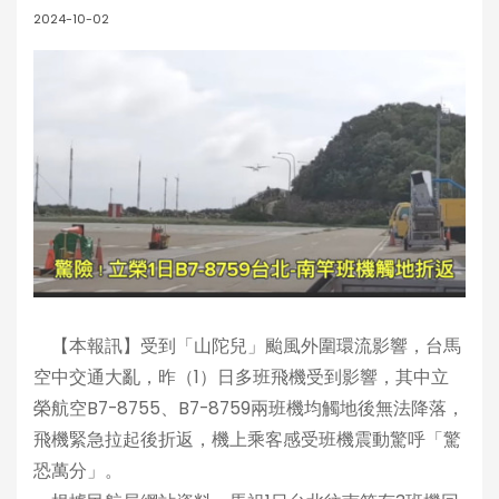
2024-10-02
【本報訊】受到「山陀兒」颱風外圍環流影響，台馬
空中交通大亂，昨（1）日多班飛機受到影響，其中立
榮航空B7-8755、B7-8759兩班機均觸地後無法降落，
飛機緊急拉起後折返，機上乘客感受班機震動驚呼「驚
恐萬分」。