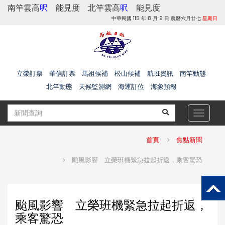
南竿雲高
呎
能見度
北竿雲高
呎
能見度
中華民國 115 年 8 月 9 日 農曆六月廿七
星期日
立榮訂票
華信訂票
馬祖候補
松山候補
航班資訊
南竿動態
北竿動態
天候監測網
海運訂位
海象預報
Toggle
navigat
首頁
焦點新聞
颱風影響 立榮班機緊急拉起折返，乘客驚恐
颱風影響 立榮班機緊急拉起折返，
乘客驚恐