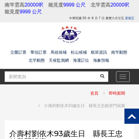
南竿雲高
20000呎
能見度
9999 公尺
北竿雲高
20000呎
能見度
9999 公尺
中華民國 115 年 8 月 7 日 農曆六月廿五
星期五
立榮訂票
華信訂票
馬祖候補
松山候補
航班資訊
南竿動態
北竿動態
天候監測網
海運訂位
海象預報
Toggle
navigat
首頁
即時新聞
介壽村劉依木93歲生日 縣長王忠銘登門祝壽
介壽村劉依木93歲生日 縣長王忠