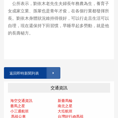
公所表示，劉依木老先生夫婦長年務農為生，養育子
女成家立業、孫輩也是青年才俊，在各個行業都發揮所
長。劉依木身體狀況維持得很好，可以行走且生活可以
自理，現在還保持下田習慣，早睡早起多勞動，就是他
的長壽秘方。
返回即時新聞列表
交通資訊
海空交通資訊
新臺馬輪
臺馬之星
南北之星
小三通航班
大坵航班
馬祖公車
台灣好行@馬
祖