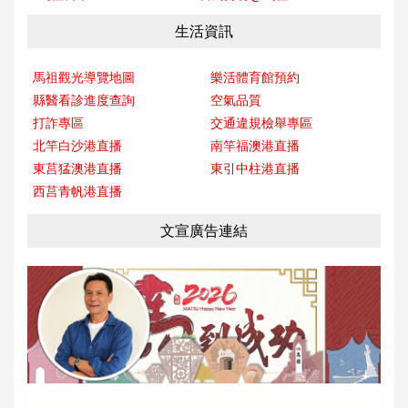
生活資訊
馬祖觀光導覽地圖
樂活體育館預約
縣醫看診進度查詢
空氣品質
打詐專區
交通違規檢舉專區
北竿白沙港直播
南竿福澳港直播
東莒猛澳港直播
東引中柱港直播
西莒青帆港直播
文宣廣告連結