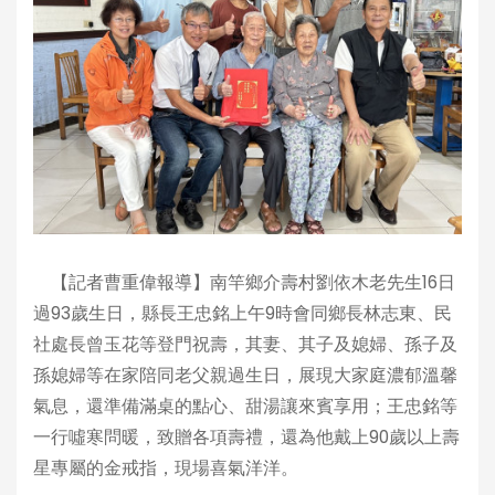
【記者曹重偉報導】南竿鄉介壽村劉依木老先生16日
過93歲生日，縣長王忠銘上午9時會同鄉長林志東、民
社處長曾玉花等登門祝壽，其妻、其子及媳婦、孫子及
孫媳婦等在家陪同老父親過生日，展現大家庭濃郁溫馨
氣息，還準備滿桌的點心、甜湯讓來賓享用；王忠銘等
一行噓寒問暖，致贈各項壽禮，還為他戴上90歲以上壽
星專屬的金戒指，現場喜氣洋洋。