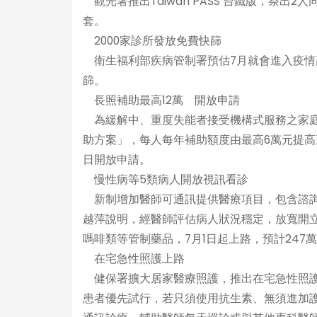
觀光署推出Taiwan PASS 台鐵版，祭出2
套。
2000家診所發放免費快篩
衛生福利部疾病管制署預估7月就會進入疫情高
篩。
長照補助最高12萬 開放申請
為緩解中、重度失能者接受機構式服務之家庭
助方案」，每人每年補助額度由最高6萬元提高
日開放申請。
慢性病等5類病人開放視訊看診
新制增加醫師可通訊提供醫療項目，包含諮詢
越萍說明，經醫師評估病人狀況穩定，放寬開
嗎啡類等管制藥品，7月1日起上路，預計247
在宅急性照護上路
健保署擴大居家醫療照護，推出在宅急性照護
患者優先試行，若只須使用抗生素、無須進加護