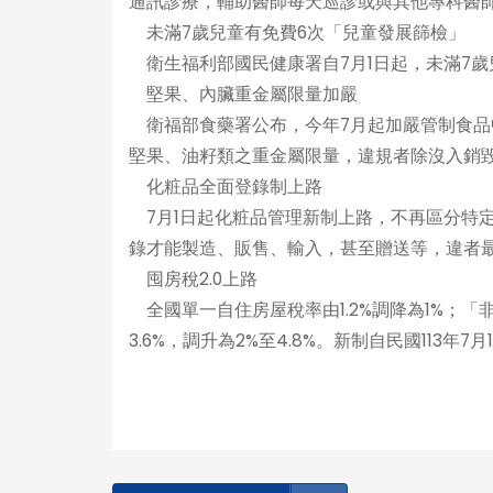
通訊診療，輔助醫師每天巡診或與其他專科醫
未滿7歲兒童有免費6次「兒童發展篩檢」
衛生福利部國民健康署自7月1日起，未滿7歲
堅果、內臟重金屬限量加嚴
衛福部食藥署公布，今年7月起加嚴管制食品
堅果、油籽類之重金屬限量，違規者除沒入銷毀
化粧品全面登錄制上路
7月1日起化粧品管理新制上路，不再區分特
錄才能製造、販售、輸入，甚至贈送等，違者最
囤房稅2.0上路
全國單一自住房屋稅率由1.2%調降為1%；「
3.6%，調升為2%至4.8%。新制自民國113年7