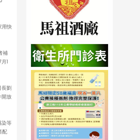
0
家用快
者補
月1
司長劉
件開放
感染等
搭配