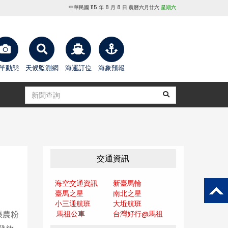
中華民國 115 年 8 月 8 日 農曆六月廿六
星期六
竿動態
天候監測網
海運訂位
海象預報
交通資訊
海空交通資訊
新臺馬輪
臺馬之星
南北之星
小三通航班
大坵航班
馬祖公車
台灣好行@馬
祖
張農粉