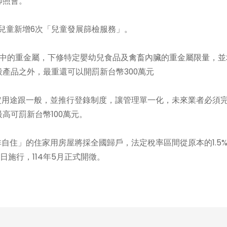
師照會。
兒童新增6次「兒童發展篩檢服務」。
中的重金屬，下修特定嬰幼兒食品及禽畜內臟的重金屬限量，並
產品之外，最重還可以開罰新台幣300萬元
定用途跟一般，並推行登錄制度，讓管理單一化，未來業者必須
高可罰新台幣100萬元。
非自住」的住家用房屋將採全國歸戶，法定稅率區間從原本的1.5
月1日施行，114年5月正式開徵。