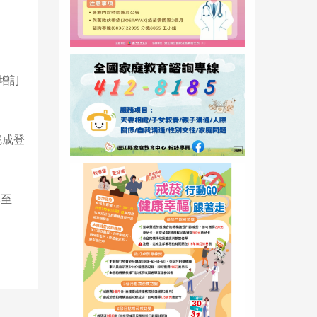
增訂
完成登
%至