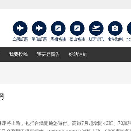
立榮訂票
華信訂票
馬祖候補
松山候補
航班資訊
南竿動態
北
庫
我要投稿
我要登廣告
好站連結
網
7月即將上路，包括台鐵開通悠遊付、高鐵7月起增開43班、70萬