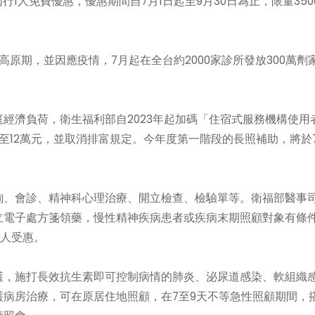
人同行1人免費優惠，優惠期間自7月1日起至9月30日為止，限量350
原期，並因應疫情，7月起在全台約2000家診所發放300萬劑
經濟負荷，衛生福利部自2023年起加碼「住宿式服務機構使用
至12萬元，並取消排富規定。今年度第一階段的長照補助，將於7
、會診、精神科心理治療、開立檢查、檢驗單等。衛福部醫事
立電子處方箋領藥，慢性精神疾病患者或疾病末期照顧對象有條
萬人受惠。
，施打長效抗生素即可控制病情的肺炎、泌尿道感染、軟組織
病房治療，可在原居住地照顧，在7至9天不等急性照顧期間，