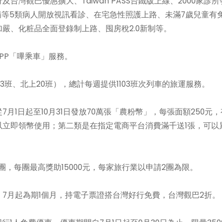
灣觀巴優惠擴大、Taiwan PASS台鐵版上線、2000家診所
病等5類病人開放視訊看診、在宅急性照護上路、未滿7歲兒童有
嚴、化粧品全面登錄制上路、囤房稅2.0新制等。
PP「嗶乘車」服務。
3班、北上20班），總計每週提供1103班次列車的旅運服務。
1日起至10月31日發放70萬張「農粉幣」，每張面額250元，
以立即領幣使用；第二類是在指定電商平台消費滿千送1張，可以
。
團，每團最高獎助15000元，每家旅行業以申請2團為限。
7月起為期1個月，持電子票證搭台灣好行免費，台灣觀巴2折。