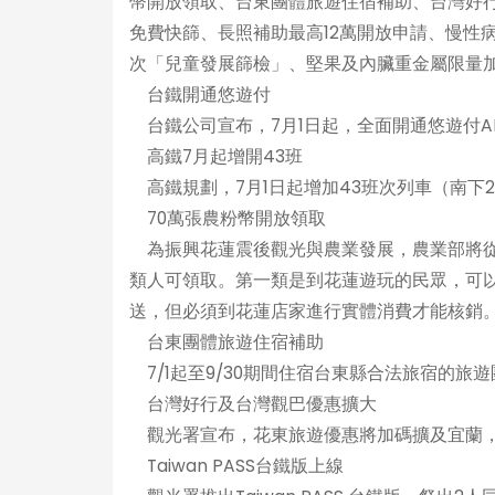
幣開放領取、台東團體旅遊住宿補助、台灣好行及台
免費快篩、長照補助最高12萬開放申請、慢性
次「兒童發展篩檢」、堅果及內臟重金屬限量加
台鐵開通悠遊付
台鐵公司宣布，7月1日起，全面開通悠遊付A
高鐵7月起增開43班
高鐵規劃，7月1日起增加43班次列車（南下2
70萬張農粉幣開放領取
為振興花蓮震後觀光與農業發展，農業部將從7月
類人可領取。第一類是到花蓮遊玩的民眾，可
送，但必須到花蓮店家進行實體消費才能核銷
台東團體旅遊住宿補助
7/1起至9/30期間住宿台東縣合法旅宿的旅遊
台灣好行及台灣觀巴優惠擴大
觀光署宣布，花東旅遊優惠將加碼擴及宜蘭，
Taiwan PASS台鐵版上線