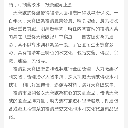
頭，可攔蓄淡水，抵禦鹹潮上溯。
天寶陂的修建使得福清大面積農田得以旱澇保收。千
百年來，天寶陂為福清農業發展、糧食增產、農民增收
作出重要貢獻。明萬曆年間，時任內閣首輔的福清人葉
向高在《重修天寶陂記》中寫道：「自古循吏為民造
命，莫不以導水興利為第一義。」它還衍生出豐富多
彩、具有福清本土特色的水文化，包括文藝、傳說、宗
教、建築、民俗等。
福清對天寶陂歷史和現狀進行全面梳理，大力徵集水
利文物，梳理治水人物事蹟，深入挖掘天寶陂傳統水利
技術，利用好宣傳冊、影像等材料，講好天寶陂故事。
福清市還開發以天寶陂為核心的文創產品，借助天寶
陂的遺產品牌力量，助力鄉村旅遊和經濟發展，打造包
含灌溉工程體系的福清歷史文化和水利文化旅遊精品線
路。