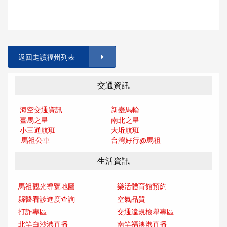
返回走讀福州列表
交通資訊
海空交通資訊
新臺馬輪
臺馬之星
南北之星
小三通航班
大坵航班
馬祖公車
台灣好行@馬
祖
生活資訊
馬祖觀光導覽地圖
樂活體育館預約
縣醫看診進度查詢
空氣品質
打詐專區
交通違規檢舉專區
北竿白沙港直播
南竿福澳港直播