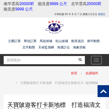
南竿雲高
20000呎
能見度
9999 公尺
北竿雲高
20000呎
能見度
9999 公尺
中華民國 115 年 8 月 7 日 農曆六月廿五
星期五
立榮訂票
華信訂票
馬祖候補
松山候補
航班資訊
南竿動態
北竿動態
天候監測網
海運訂位
海象預報
Toggle
navigat
首頁
走讀福州
天寶陂遊客打卡新地標 打造福清文旅新名片--福州晚報
天寶陂遊客打卡新地標 打造福清文