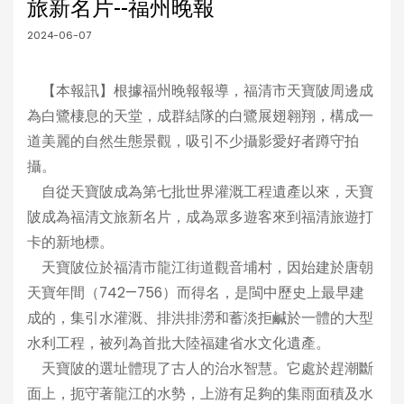
旅新名片--福州晚報
2024-06-07
【本報訊】根據福州晚報報導，福清市天寶陂周邊成
為白鷺棲息的天堂，成群結隊的白鷺展翅翱翔，構成一
道美麗的自然生態景觀，吸引不少攝影愛好者蹲守拍
攝。
自從天寶陂成為第七批世界灌溉工程遺產以來，天寶
陂成為福清文旅新名片，成為眾多遊客來到福清旅遊打
卡的新地標。
天寶陂位於福清市龍江街道觀音埔村，因始建於唐朝
天寶年間（742—756）而得名，是閩中歷史上最早建
成的，集引水灌溉、排洪排澇和蓄淡拒鹹於一體的大型
水利工程，被列為首批大陸福建省水文化遺產。
天寶陂的選址體現了古人的治水智慧。它處於趕潮斷
面上，扼守著龍江的水勢，上游有足夠的集雨面積及水