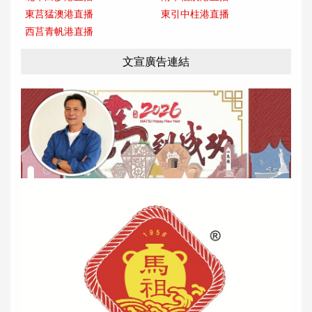
東莒猛澳港直播
東引中柱港直播
西莒青帆港直播
文宣廣告連結