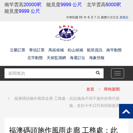
南竿雲高
20000呎
能見度
9999 公尺
北竿雲高
6000呎
能見度
9999 公尺
中華民國 115 年 8 月 7 日 農曆六月廿五
星期五
立榮訂票
華信訂票
馬祖候補
松山候補
航班資訊
南竿動態
北竿動態
天候監測網
海運訂位
海象預報
Toggle
navigat
首頁
即時新聞
福澳碼頭施作風雨走廊 工務處：此設施為不得不施作的替代措
施，並於今年12月前拆除復原
福澳碼頭施作風雨走廊 工務處：此