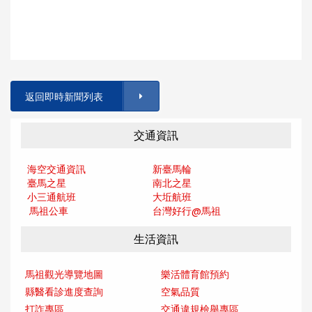
返回即時新聞列表
交通資訊
海空交通資訊
新臺馬輪
臺馬之星
南北之星
小三通航班
大坵航班
馬祖公車
台灣好行@馬
祖
生活資訊
馬祖觀光導覽地圖
樂活體育館預約
縣醫看診進度查詢
空氣品質
打詐專區
交通違規檢舉專區