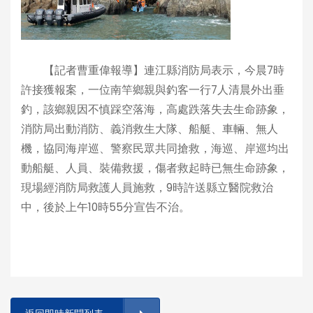
【記者曹重偉報導】連江縣消防局表示，今晨7時
許接獲報案，一位南竿鄉親與釣客一行7人清晨外出垂
釣，該鄉親因不慎踩空落海，高處跌落失去生命跡象，
消防局出動消防、義消救生大隊、船艇、車輛、無人
機，協同海岸巡、警察民眾共同搶救，海巡、岸巡均出
動船艇、人員、裝備救援，傷者救起時已無生命跡象，
現場經消防局救護人員施救，9時許送縣立醫院救治
中，後於上午10時55分宣告不治。