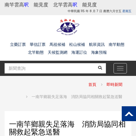
南竿雲高
呎
能見度
北竿雲高
呎
能見度
中華民國 115 年 8 月 7 日 農曆六月廿五
星期五
立榮訂票
華信訂票
馬祖候補
松山候補
航班資訊
南竿動態
北竿動態
天候監測網
海運訂位
海象預報
Toggle
navigat
首頁
即時新聞
一南竿鄉親失足落海 消防局協同相關救起緊急送醫
一南竿鄉親失足落海 消防局協同相
關救起緊急送醫