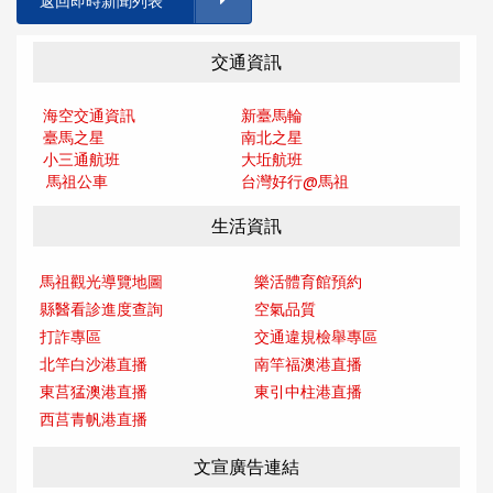
返回即時新聞列表
交通資訊
海空交通資訊
新臺馬輪
臺馬之星
南北之星
小三通航班
大坵航班
馬祖公車
台灣好行@馬
祖
生活資訊
馬祖觀光導覽地圖
樂活體育館預約
縣醫看診進度查詢
空氣品質
打詐專區
交通違規檢舉專區
北竿白沙港直播
南竿福澳港直播
東莒猛澳港直播
東引中柱港直播
西莒青帆港直播
文宣廣告連結