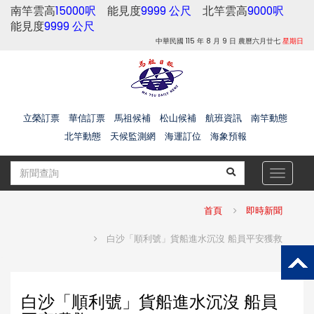
南竿雲高
15000呎
能見度
9999 公尺
北竿雲高
9000呎
能見度
9999 公尺
中華民國 115 年 8 月 9 日 農曆六月廿七
星期日
立榮訂票
華信訂票
馬祖候補
松山候補
航班資訊
南竿動態
北竿動態
天候監測網
海運訂位
海象預報
Toggle
navigat
首頁
即時新聞
白沙「順利號」貨船進水沉沒 船員平安獲救
白沙「順利號」貨船進水沉沒 船員