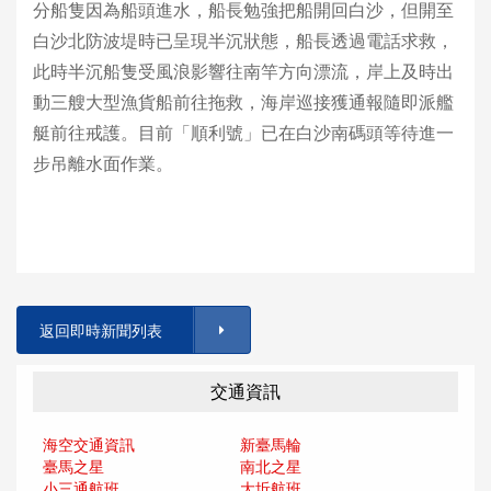
分船隻因為船頭進水，船長勉強把船開回白沙，但開至
白沙北防波堤時已呈現半沉狀態，船長透過電話求救，
此時半沉船隻受風浪影響往南竿方向漂流，岸上及時出
動三艘大型漁貨船前往拖救，海岸巡接獲通報隨即派艦
艇前往戒護。目前「順利號」已在白沙南碼頭等待進一
步吊離水面作業。
返回即時新聞列表
交通資訊
海空交通資訊
新臺馬輪
臺馬之星
南北之星
小三通航班
大坵航班