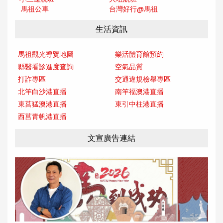
馬祖公車
台灣好行@馬
祖
生活資訊
馬祖觀光導覽地圖
樂活體育館預約
縣醫看診進度查詢
空氣品質
打詐專區
交通違規檢舉專區
北竿白沙港直播
南竿福澳港直播
東莒猛澳港直播
東引中柱港直播
西莒青帆港直播
文宣廣告連結