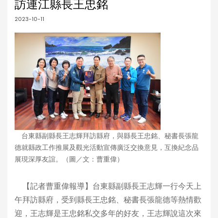
訪連江縣長王忠銘
2023-10-11
台東縣副縣長王志輝拜訪縣府，與縣長王忠銘、秘書長張龍
德就縣政工作推展及觀光活動宣傳廣泛交換意見，互換紀念品
展現深厚友誼。（圖／文：曹重偉）
【記者曹重偉報導】台東縣副縣長王志輝一行今天上
午拜訪縣府，受到縣長王忠銘、秘書長張龍德等熱情歡
迎，王志輝是王忠銘私交多年的好友，王志輝說這次來