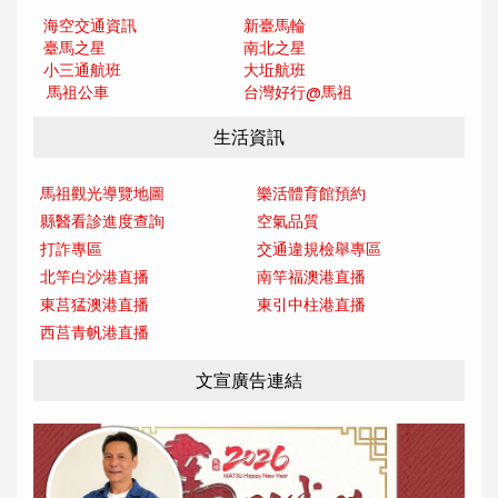
海空交通資訊
新臺馬輪
臺馬之星
南北之星
小三通航班
大坵航班
馬祖公車
台灣好行@馬
祖
生活資訊
馬祖觀光導覽地圖
樂活體育館預約
縣醫看診進度查詢
空氣品質
打詐專區
交通違規檢舉專區
北竿白沙港直播
南竿福澳港直播
東莒猛澳港直播
東引中柱港直播
西莒青帆港直播
文宣廣告連結