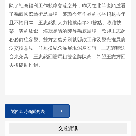
除了社會福利工作觀摩交流之外，昨天在北竿也順道看
了幾處國際藝術島展場，盛讚今年作品的水平超越去年
且不輸日本。王忠銘則大力推薦南竿26據點、收信快
樂、雲的故鄉、海就是我的陸等幾處展場，歡迎王志輝
務必前往參觀。雙方之後分別就縣政工作及觀光推展廣
泛交換意見，並互換紀念品展現深厚友誼，王志輝贈送
台東茶葉，王忠銘回贈馬祖雙金牌陳高，希望王志輝回
去後協助推銷。
返回即時新聞列表
交通資訊