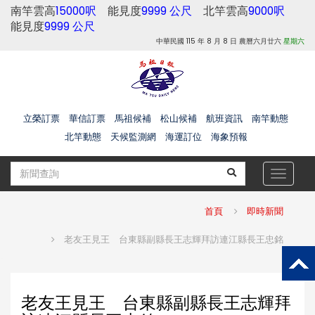
南竿雲高
15000呎
能見度
9999 公尺
北竿雲高
9000呎
能見度
9999 公尺
中華民國 115 年 8 月 8 日 農曆六月廿六
星期六
立榮訂票
華信訂票
馬祖候補
松山候補
航班資訊
南竿動態
北竿動態
天候監測網
海運訂位
海象預報
Toggle
navigat
首頁
即時新聞
老友王見王 台東縣副縣長王志輝拜訪連江縣長王忠銘
老友王見王 台東縣副縣長王志輝拜