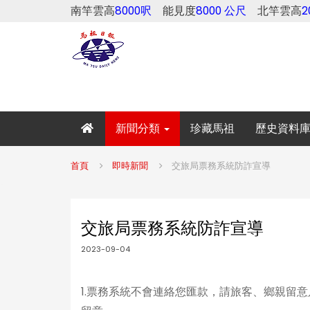
南竿雲高
8000呎
能見度
8000 公尺
北竿雲高
新聞分類
珍藏馬祖
歷史資料
首頁
即時新聞
交旅局票務系統防詐宣導
交旅局票務系統防詐宣導
2023-09-04
1.票務系統不會連絡您匯款，請旅客、鄉親留