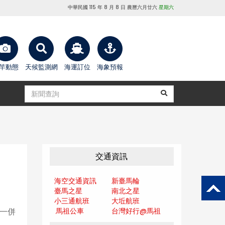
中華民國 115 年 8 月 8 日 農曆六月廿六
星期六
竿動態
天候監測網
海運訂位
海象預報
交通資訊
海空交通資訊
新臺馬輪
臺馬之星
南北之星
小三通航班
大坵航班
馬祖公車
台灣好行@馬
祖
者一併