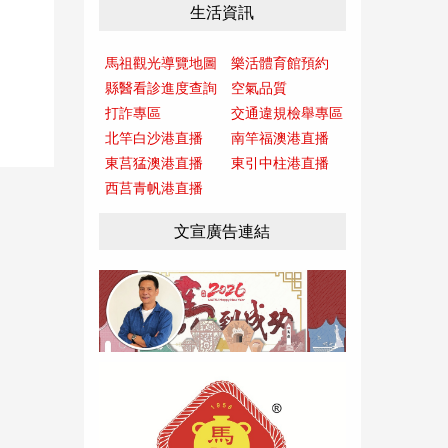
生活資訊
馬祖觀光導覽地圖
樂活體育館預約
縣醫看診進度查詢
空氣品質
打詐專區
交通違規檢舉專區
北竿白沙港直播
南竿福澳港直播
東莒猛澳港直播
東引中柱港直播
西莒青帆港直播
文宣廣告連結