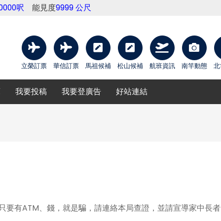
20000呎
能見度
9999 公尺
立榮訂票
華信訂票
馬祖候補
松山候補
航班資訊
南竿動態
北
庫
我要投稿
我要登廣告
好站連結
意只要有ATM、錢，就是騙，請連絡本局查證，並請宣導家中長