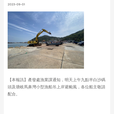
2023-09-01
【本報訊】產發處漁業課通知，明天上午九點半白沙碼
頭及塘岐馬鼻灣小型漁船吊上岸避颱風，各位船主敬請
配合。