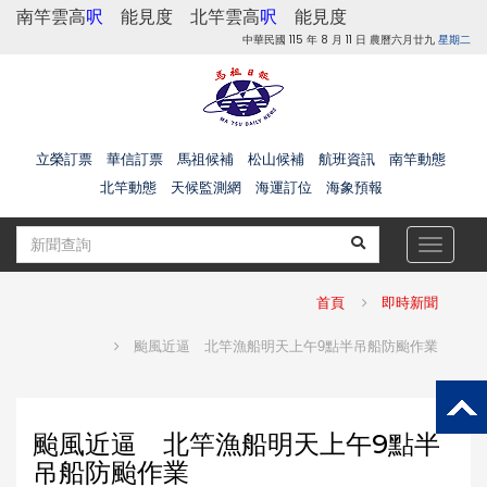
南竿雲高
呎
能見度
北竿雲高
呎
能見度
中華民國 115 年 8 月 11 日 農曆六月廿九
星期二
立榮訂票
華信訂票
馬祖候補
松山候補
航班資訊
南竿動態
北竿動態
天候監測網
海運訂位
海象預報
Toggle
navigat
首頁
即時新聞
颱風近逼 北竿漁船明天上午9點半吊船防颱作業
颱風近逼 北竿漁船明天上午9點半
吊船防颱作業