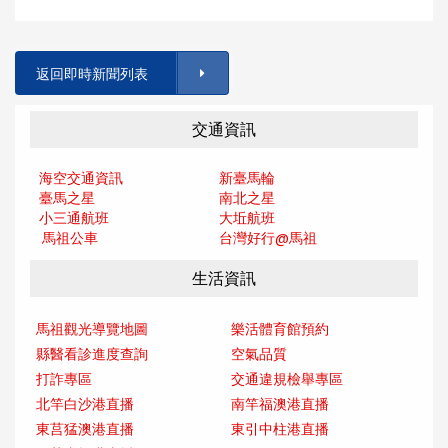
返回即時新聞列表
交通資訊
海空交通資訊
新臺馬輪
臺馬之星
南北之星
小三通航班
大坵航班
馬祖公車
台灣好行@馬
祖
生活資訊
馬祖觀光導覽地圖
樂活體育館預約
縣醫看診進度查詢
空氣品質
打詐專區
交通違規檢舉專區
北竿白沙港直播
南竿福澳港直播
東莒猛澳港直播
東引中柱港直播