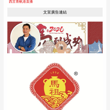
西莒青帆港直播
文宣廣告連結