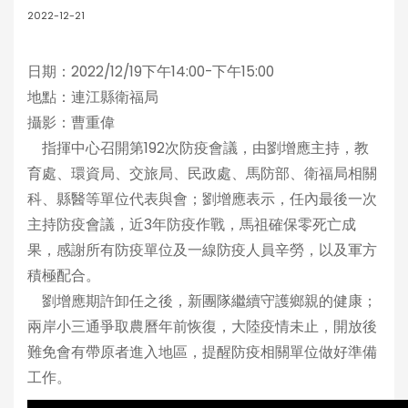
2022-12-21
日期：2022/12/19下午14:00-下午15:00
地點：連江縣衛福局
攝影：曹重偉
指揮中心召開第192次防疫會議，由劉增應主持，教
育處、環資局、交旅局、民政處、馬防部、衛福局相關
科、縣醫等單位代表與會；劉增應表示，任內最後一次
主持防疫會議，近3年防疫作戰，馬祖確保零死亡成
果，感謝所有防疫單位及一線防疫人員辛勞，以及軍方
積極配合。
劉增應期許卸任之後，新團隊繼續守護鄉親的健康；
兩岸小三通爭取農曆年前恢復，大陸疫情未止，開放後
難免會有帶原者進入地區，提醒防疫相關單位做好準備
工作。