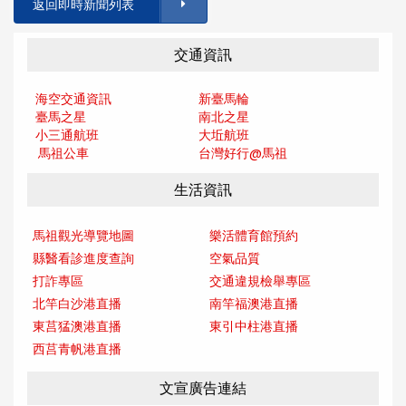
返回即時新聞列表
交通資訊
海空交通資訊
新臺馬輪
臺馬之星
南北之星
小三通航班
大坵航班
馬祖公車
台灣好行@馬
祖
生活資訊
馬祖觀光導覽地圖
樂活體育館預約
縣醫看診進度查詢
空氣品質
打詐專區
交通違規檢舉專區
北竿白沙港直播
南竿福澳港直播
東莒猛澳港直播
東引中柱港直播
西莒青帆港直播
文宣廣告連結