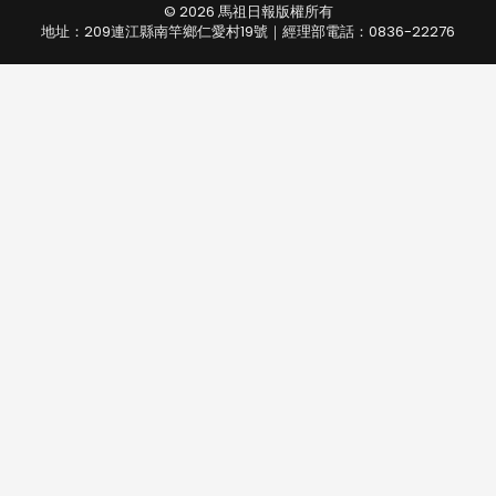
© 2026 馬祖日報版權所有
地址：209連江縣南竿鄉仁愛村19號｜經理部電話：0836-22276