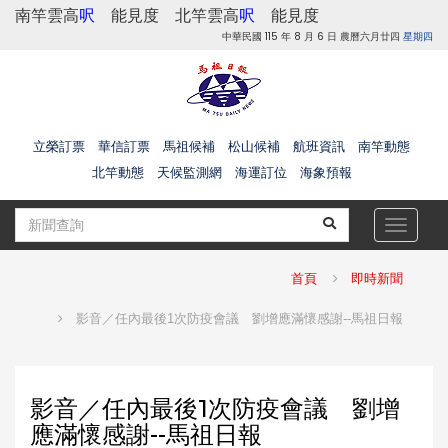
南竿雲高
呎
能見度
北竿雲高
呎
能見度
中華民國 115 年 8 月 6 日 農曆六月廿四
星期四
立榮訂票
華信訂票
馬祖候補
松山候補
航班資訊
南竿動態
北竿動態
天候監測網
海運訂位
海象預報
Toggle
navigat
首頁
即時新聞
影音／任內最後1次防疫會議 劉增應滿懷感謝--馬祖日報
影音／任內最後1次防疫會議 劉增
應滿懷感謝--馬祖日報