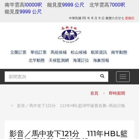
南竿雲高
10000呎
能見度
9999 公尺
北竿雲高
7000呎
能見度
9999 公尺
中華民國 115 年 8 月 9 日 農曆六月廿七
星期日
立榮訂票
華信訂票
馬祖候補
松山候補
航班資訊
南竿動態
北竿動態
天候監測網
海運訂位
海象預報
Toggle
navigat
首頁
即時新聞
影音／馬中攻下121分 111年HBL籃球甲級賽首勝--馬祖日報
影音／馬中攻下121分 111年HBL籃