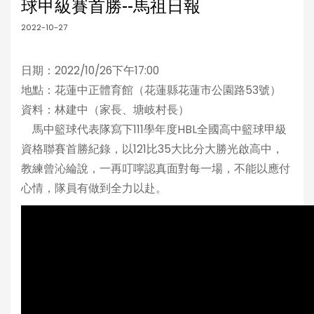
球甲級賽首勝--馬祖日報
2022-10-27
日期：2022/10/26下午17:00
地點：花蓮中正體育館（花蓮縣花蓮市公園路53號）
資料：林建中（家長、塘岐村長）
馬中籃球代表隊寫下111學年度HBL全國高中籃球甲級
資格聯賽首勝紀錄，以121比35大比分大勝光啟高中，
教練曾沁綸說，一再叮嚀認真面對每一場，不能以應付
心情，隊員有做到全力以赴。