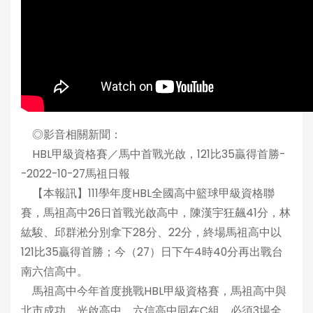
◎影音相關新聞：
HBL甲級資格賽／馬中首戰光啟，121比35贏得首勝-
-2022-10-27馬祖日報
【本報訊】111學年度HBL全國高中籃球甲級資格聯
賽，馬祖高中26日首戰光啟高中，陳漢宇狂飆41分，林
紘駿、邱群淞分別拿下28分、22分，終場馬祖高中以
121比35贏得首勝；今（27）日下午4時40分再出戰台
南六信高中。
馬祖高中今年首度挑戰HBL甲級資格賽，馬祖高中與
北市成功、光啟高中、六信高中同在C組，必須3場全