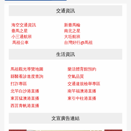
交通資訊
海空交通資訊
新臺馬輪
臺馬之星
南北之星
小三通航班
大坵航班
馬祖公車
台灣好行@馬
祖
生活資訊
馬祖觀光導覽地圖
樂活體育館預約
縣醫看診進度查詢
空氣品質
打詐專區
交通違規檢舉專區
北竿白沙港直播
南竿福澳港直播
東莒猛澳港直播
東引中柱港直播
西莒青帆港直播
文宣廣告連結