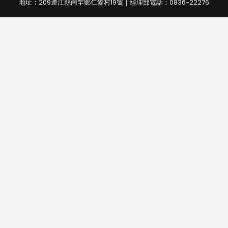
地址：209連江縣南竿鄉仁愛村19號｜經理部電話：0836-22276