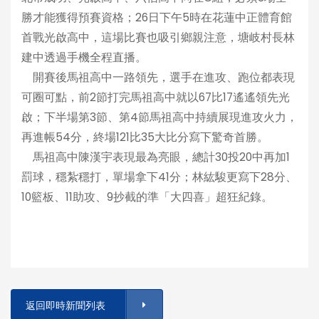
勝才能獲得預賽資格；26日下午5時在花蓮中正體育館
首戰光啟高中，這場比賽也吸引鄉親注意，塘岐村長林
建中透過手機全程直播。
開賽後馬祖高中一路領先，選手在進攻、跑位都表現
可圈可點，前2節打完馬祖高中就以67比17遙遙領先光
啟；下半場第3節、第4節馬祖高中持續展現進攻火力，
再進帳54分，終場121比35大比分寫下驚奇首勝。
馬祖高中陳漢宇表現最為亮眼，總計30投20中再加1
罰球，穩紮穩打，單場拿下41分；林紘駿更寫下28分、
10籃板、11助攻、9抄截的準「大四喜」超狂紀錄。
返回即時新聞列表