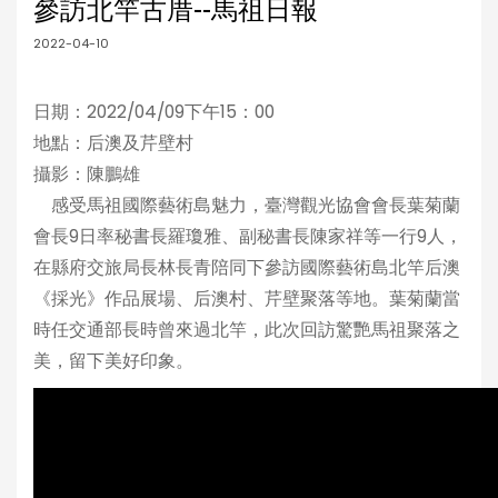
參訪北竿古厝--馬祖日報
2022-04-10
日期：2022/04/09下午15：00
地點：后澳及芹壁村
攝影：陳鵬雄
感受馬祖國際藝術島魅力，臺灣觀光協會會長葉菊蘭
會長9日率秘書長羅瓊雅、副秘書長陳家祥等一行9人，
在縣府交旅局長林長青陪同下參訪國際藝術島北竿后澳
《採光》作品展場、后澳村、芹壁聚落等地。葉菊蘭當
時任交通部長時曾來過北竿，此次回訪驚艷馬祖聚落之
美，留下美好印象。