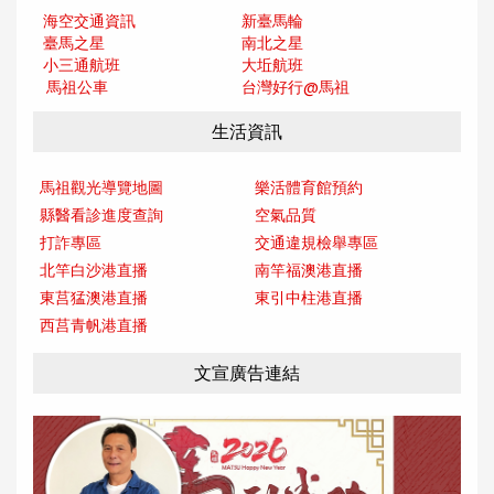
海空交通資訊
新臺馬輪
臺馬之星
南北之星
小三通航班
大坵航班
馬祖公車
台灣好行@馬
祖
生活資訊
馬祖觀光導覽地圖
樂活體育館預約
縣醫看診進度查詢
空氣品質
打詐專區
交通違規檢舉專區
北竿白沙港直播
南竿福澳港直播
東莒猛澳港直播
東引中柱港直播
西莒青帆港直播
文宣廣告連結