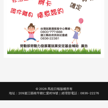
© 2026 馬祖日報版權所有
地址：209連江縣南竿鄉仁愛村19號｜經理部電話：0836-22276