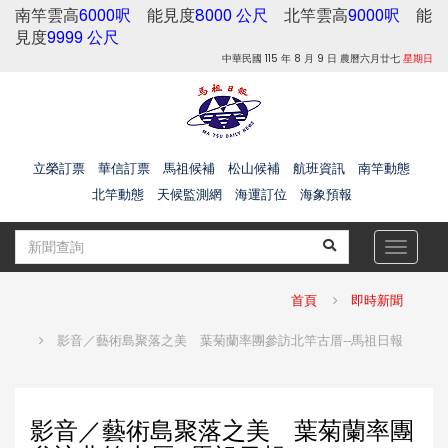
南竿雲高
6000呎
能見度
8000 公尺
北竿雲高
9000呎
能
見度
9999 公尺
中華民國 115 年 8 月 9 日 農曆六月廿七
星期日
立榮訂票
華信訂票
馬祖候補
松山候補
航班資訊
南竿動態
北竿動態
天候監測網
海運訂位
海象預報
Toggle
navigat
首頁
即時新聞
影音／藝術島聚落之美 葉菊蘭率團參訪北竿古厝--馬祖日報
影音／藝術島聚落之美 葉菊蘭率團