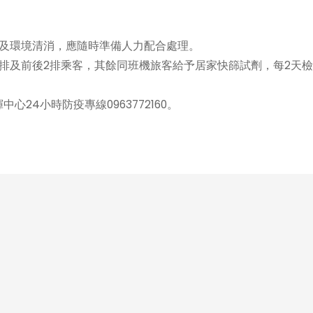
及環境清消，應隨時準備人力配合處理。
及前後2排乘客，其餘同班機旅客給予居家快篩試劑，每2天檢
4小時防疫專線0963772160。