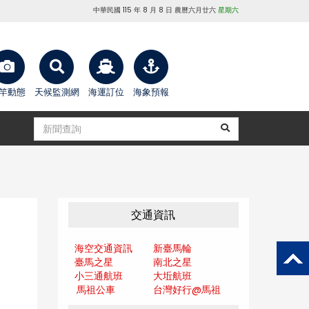
中華民國 115 年 8 月 8 日 農曆六月廿六
星期六
竿動態
天候監測網
海運訂位
海象預報
交通資訊
海空交通資訊
新臺馬輪
臺馬之星
南北之星
小三通航班
大坵航班
馬祖公車
台灣好行@馬
祖