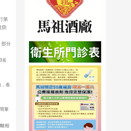
行第
社防
，部分
3名
約，各
間掌
離相