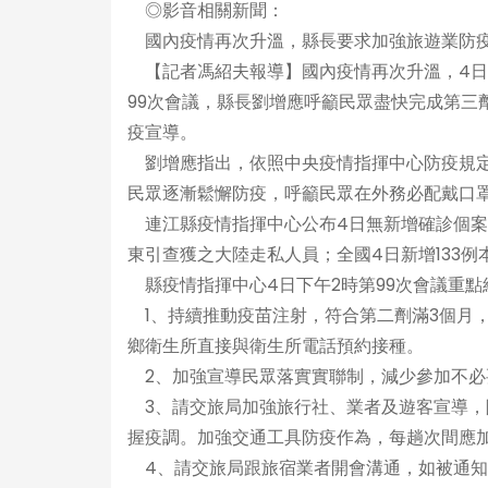
◎影音相關新聞：
國內疫情再次升溫，縣長要求加強旅遊業防疫宣導-
【記者馮紹夫報導】國內疫情再次升溫，4日分
99次會議，縣長劉增應呼籲民眾盡快完成第三
疫宣導。
劉增應指出，依照中央疫情指揮中心防疫規定
民眾逐漸鬆懈防疫，呼籲民眾在外務必配戴口
連江縣疫情指揮中心公布4日無新增確診個案，
東引查獲之大陸走私人員；全國4日新增133例
縣疫情指揮中心4日下午2時第99次會議重點
1、持續推動疫苗注射，符合第二劑滿3個月
鄉衛生所直接與衛生所電話預約接種。
2、加強宣導民眾落實實聯制，減少參加不必
3、請交旅局加強旅行社、業者及遊客宣導，
握疫調。加強交通工具防疫作為，每趟次間應
4、請交旅局跟旅宿業者開會溝通，如被通知