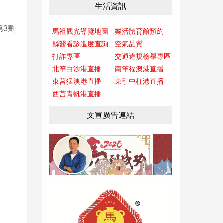
生活資訊
第3劑
馬祖觀光導覽地圖
樂活體育館預約
縣醫看診進度查詢
空氣品質
打詐專區
交通違規檢舉專區
北竿白沙港直播
南竿福澳港直播
東莒猛澳港直播
東引中柱港直播
西莒青帆港直播
文宣廣告連結