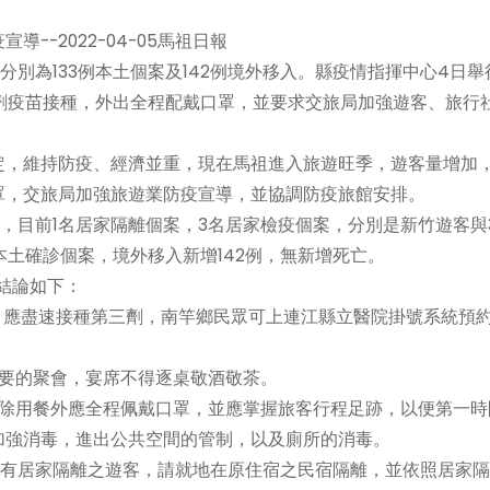
-2022-04-05馬祖日報
別為133例本土個案及142例境外移入。縣疫情指揮中心4日舉
劑疫苗接種，外出全程配戴口罩，並要求交旅局加強遊客、旅行
，維持防疫、經濟並重，現在馬祖進入旅遊旺季，遊客量增加
罩，交旅局加強旅遊業防疫宣導，並協調防疫旅館安排。
目前1名居家隔離個案，3名居家檢疫個案，分別是新竹遊客與
本土確診個案，境外移入新增142例，無新增死亡。
結論如下：
，應盡速接種第三劑，南竿鄉民眾可上連江縣立醫院掛號系統預
要的聚會，宴席不得逐桌敬酒敬茶。
除用餐外應全程佩戴口罩，並應掌握旅客行程足跡，以便第一時
加強消毒，進出公共空間的管制，以及廁所的消毒。
有居家隔離之遊客，請就地在原住宿之民宿隔離，並依照居家隔