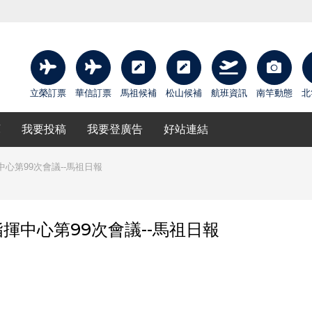
立榮訂票
華信訂票
馬祖候補
松山候補
航班資訊
南竿動態
北
庫
我要投稿
我要登廣告
好站連結
心第99次會議--馬祖日報
揮中心第99次會議--馬祖日報