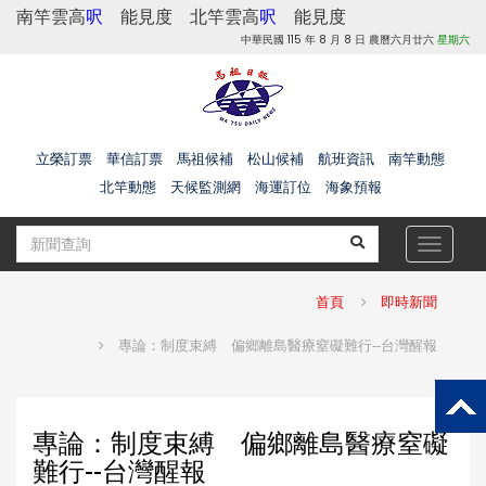
南竿雲高
呎
能見度
北竿雲高
呎
能見度
中華民國 115 年 8 月 8 日 農曆六月廿六
星期六
立榮訂票
華信訂票
馬祖候補
松山候補
航班資訊
南竿動態
北竿動態
天候監測網
海運訂位
海象預報
Toggle
navigat
首頁
即時新聞
專論：制度束縛 偏鄉離島醫療窒礙難行--台灣醒報
專論：制度束縛 偏鄉離島醫療窒礙
難行--台灣醒報