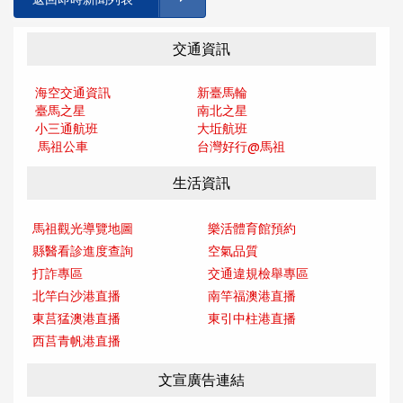
交通資訊
海空交通資訊
新臺馬輪
臺馬之星
南北之星
小三通航班
大坵航班
馬祖公車
台灣好行@馬
祖
生活資訊
馬祖觀光導覽地圖
樂活體育館預約
縣醫看診進度查詢
空氣品質
打詐專區
交通違規檢舉專區
北竿白沙港直播
南竿福澳港直播
東莒猛澳港直播
東引中柱港直播
西莒青帆港直播
文宣廣告連結