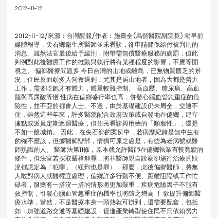
2012-11-12
2012-11-12/來源：台灣醒報/作者：施壽全(馬偕醫院副院長) 稍早前
媒體報導，尖石鄉衛生所醫師並未看診，卻申請健保給付被判刑的
消息。雖然法官最後給予緩刑，附帶需無償醫療服務的處罰，但此
判例對此後醫療工作的推動與執行將有某種程度的影響，不應等閒
視之。 偏鄉醫療問題多 今日台灣的山地或離島，已無物質匱乏的景
況，住民反而頗多人營養過剩；尤其是居山地者，因為大都是勞力
工作，需要吃飽才有體力，體重較難控制。 高血壓、糖尿病、高血
脂與高尿酸等慢 性病在偏鄉盛行率也高，併發心腦血管急重症的危
險性，並不亞於都會人士。不過，由於基礎建設仍未周全，交通不
便，雖然這些年來，許多醫院配合政府政策或自發地在偏鄉，建立
據點或派員定期巡迴醫療，但住民看診與用藥的「順服性」，還是
不如一般城鎮。 因此，在尖石鄉的案例中，若病歷紀錄是無中生有
的確不應該，但據醫師辯解，情猶可原之處是，有些為老病號或醫
師熟識的人。 醫師法第11條，原本就允許醫師在偏鄉執業有較寬鬆的
條件，但法官若採取嚴格解釋，將非醫師親自診察卻施行治療的狀
況都認定為「犯罪」（緩刑也是罪），那麼，此後偏鄉醫師，將無
人敢對病人就醫權宜處理，偏鄉許多行動不便、距離阻隔或工作忙
碌者，服藥有一搭沒一搭的情形將更加嚴重，疾病危險因子不能有
效控制，引發心腦血管急重症的機率也將隨之增高 ！ 欲提升偏鄉醫
療水準，當然，不是醫療本身一頭熱就可辦到，還需要配套，包括
如：加強道路交通等基礎建設，促進產業轉型使住民不只依賴勞力