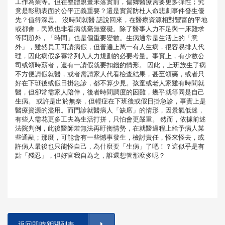
工作為業等。但在整體規畫未落實前，偏鄉醫療需要更多彈性；究
竟是彰顯表面的公平正義重要？還是實質防杜人命悲劇事件發生優
先？值得深思。 沒時間就醫 話說回來，在醫療資源相對豐富的平地
或都會，民眾也非看病就毫無窒礙。除了醫事人力不足與一床難求
等問題外，「時間」也是個重要變數。生病通常是生活上的「意
外」，雖然員工可請病假，但普遍上萬一有人生病，很容易排人代
理，因此病假多寡常列入人力規劃的必要考量。事實上，有少數公
司或領時薪者，還有一請假就要扣錢的情形。 因此，上班族生了病
不方便請假就醫，或者需請家人代看檢查結果，甚至領藥，或者只
好在下班後或假日掛急診，都不算少見。孩童或老人家雖有時間就
醫，但卻常需家人陪伴，後者時間調度的困難，幾乎就等同是自己
生病。 或許是出於無奈，但輕症在下班後或假日掛急診，事實上是
醫療資源的濫用。而門診就醫病人「缺席」的情形，因景氣低迷，
有些人需花更多工夫為生活打拼，只怕會更嚴重。 然而，依據前述
法院判例，此後醫師若無法再盱衡情勢，在就醫過程上給予病人某
些通融；那麼，可能會有一些憾事發生，檢討責任，怪來怪去，或
許病人最後也只能怪自己，為什麼要「生病」了吧！？這似乎是有
點「殘忍」，但好官我自為之，誰還想管那麼多呢？
返回即時新聞列表