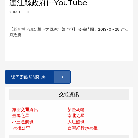
連江縣政府)--YouTube
2013-01-30
【影音檔／請點擊下方原網址(紅字)】 發佈時間：2013-01-29 連江
縣政府
返回即時新聞列表
交通資訊
海空交通資訊
新臺馬輪
臺馬之星
南北之星
小三通航班
大坵航班
馬祖公車
台灣好行@馬
祖