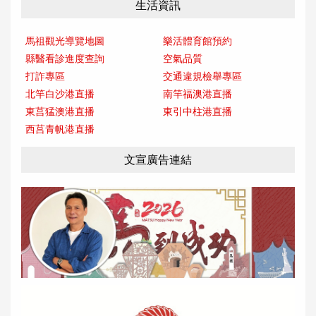
生活資訊
馬祖觀光導覽地圖
樂活體育館預約
縣醫看診進度查詢
空氣品質
打詐專區
交通違規檢舉專區
北竿白沙港直播
南竿福澳港直播
東莒猛澳港直播
東引中柱港直播
西莒青帆港直播
文宣廣告連結