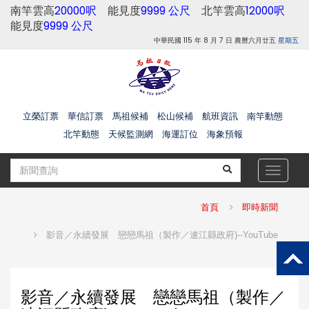
南竿雲高
20000呎
能見度
9999 公尺
北竿雲高
12000呎
能見度
9999 公尺
中華民國 115 年 8 月 7 日 農曆六月廿五
星期五
立榮訂票
華信訂票
馬祖候補
松山候補
航班資訊
南竿動態
北竿動態
天候監測網
海運訂位
海象預報
Toggle
navigat
首頁
即時新聞
影音／永續發展 戀戀馬祖（製作／連江縣政府)--YouTube
影音／永續發展 戀戀馬祖（製作／