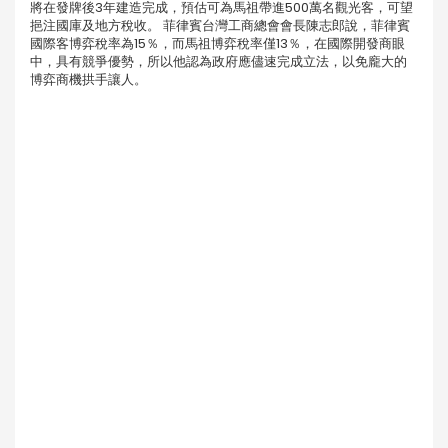
將在發牌後3年建造完成，預估可為馬祖帶進500萬名觀光客，可望
挹注國庫及地方稅收。 菲律賓台灣工商總會會長陳志郎說，菲律賓
國際客博弈稅率為15％，而馬祖博弈稅率僅13％，在國際開發商眼
中，具有競爭優勢，所以他認為政府應儘速完成立法，以免龐大的
博弈商機拱手讓人。