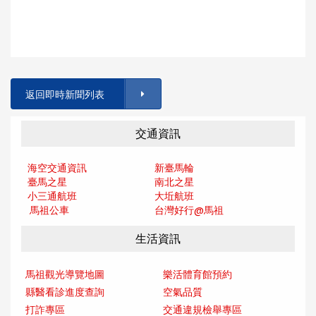
返回即時新聞列表
交通資訊
海空交通資訊
新臺馬輪
臺馬之星
南北之星
小三通航班
大坵航班
馬祖公車
台灣好行@馬
祖
生活資訊
馬祖觀光導覽地圖
樂活體育館預約
縣醫看診進度查詢
空氣品質
打詐專區
交通違規檢舉專區