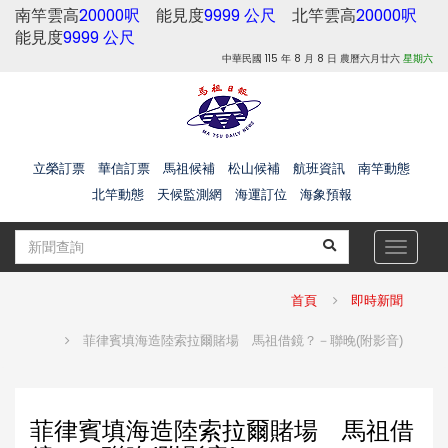
南竿雲高
20000呎
能見度
9999 公尺
北竿雲高
20000呎
能見度
9999 公尺
中華民國 115 年 8 月 8 日 農曆六月廿六
星期六
立榮訂票
華信訂票
馬祖候補
松山候補
航班資訊
南竿動態
北竿動態
天候監測網
海運訂位
海象預報
Toggle
navigat
首頁
即時新聞
菲律賓填海造陸索拉爾賭場 馬祖借鏡？－聯晚(附影音)
菲律賓填海造陸索拉爾賭場 馬祖借