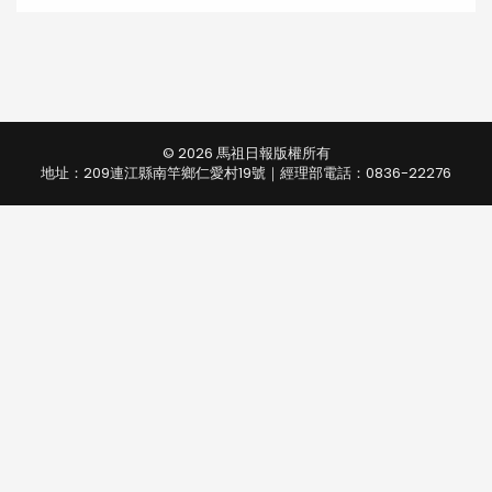
© 2026 馬祖日報版權所有
地址：209連江縣南竿鄉仁愛村19號｜經理部電話：0836-22276