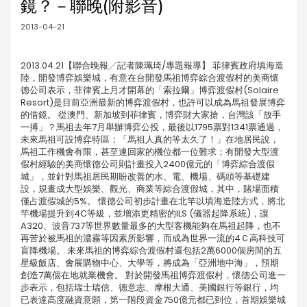
鏡？－聯晚(附影音)
2013-04-21
2013.04.21【聯合晚報╱記者陳珮琦/專題報導】 菲律賓政府填海造
陸，開發博弈娛樂城，有意在台開發馬祖博弈綜合渡假村的美商懷
德公司表示，菲律賓上月才開幕的「索拉爾」博弈渡假村(Solaire
Resort)是目前亞洲最新的博弈渡假村，也許可以成為馬祖發展博弈
的借鏡。 從澳門、新加坡到菲律賓，博弈財大家搶，台灣該「放手
一搏」？馬祖去年7月舉辦博弈公投，最後以1795票對1341票通過，
未來馬祖可設博弈特區；「馬祖人真的等太久了！」在地居民說，
馬祖工作機會有限，甚至連回家的機位都一位難求；有開發大型渡
假村經驗的美商懷德公司則計畫投入2400億元的「博弈綜合渡假
城」，並針對馬祖居民期盼改善的水、電、機場、碼頭等基礎建
設，規畫成大型娛樂、觀光、商業等綜合渡假城，其中，賭場面積
僅占渡假城的5%。 懷德公司初步計畫在北竿以填海造陸方式，將北
竿機場提升到4C等級，並增添更精密的ILS (儀器起降系統)，讓
A320、波音737等世界數量最多的大型客機能夠在馬祖起降，也不
再苦於被馬祖的濃霧等因素所影響，而成為世界一流的4Ｃ高科技可
盲降機場。 未來馬祖的博弈綜合渡假村還包括2萬6000個房間的五
星級飯店、會展購物中心、大學等，將成為「亞洲地中海」，預期
創造7萬個在地就業機會。 對於開發馬祖博弈渡假村，懷德公司進一
步表示，包括瑞士瑞信、德意志、摩根大通、美國銀行等銀行，均
已表達高度融資意願，第一階段資金750億元都已到位，首期娛樂城