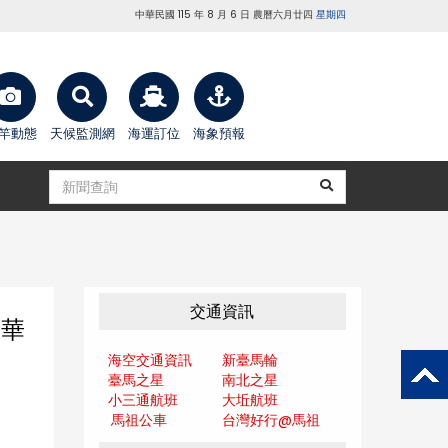
中華民國 115 年 8 月 6 日 農曆六月廿四
星期四
竿動態
天候監測網
海運訂位
海象預報
交通資訊
新華
海空交通資訊
新臺馬輪
臺馬之星
南北之星
小三通航班
大坵航班
馬祖公車
台灣好行@馬
祖