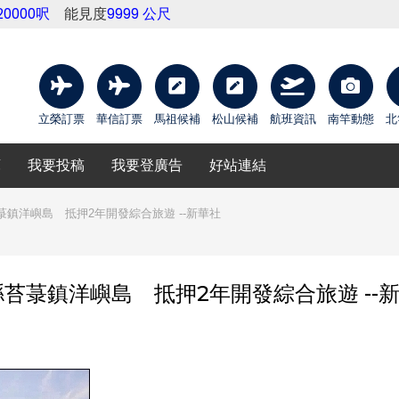
20000呎
能見度
9999 公尺
立榮訂票
華信訂票
馬祖候補
松山候補
航班資訊
南竿動態
北
庫
我要投稿
我要登廣告
好站連結
鎮洋嶼島 抵押2年開發綜合旅遊 --新華社
苔菉鎮洋嶼島 抵押2年開發綜合旅遊 --