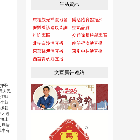
生活資訊
馬祖觀光導覽地圖
樂活體育館預約
縣醫看診進度查詢
空氣品質
打詐專區
交通違規檢舉專區
北竿白沙港直播
南竿福澳港直播
東莒猛澳港直播
東引中柱港直播
西莒青帆港直播
文宣廣告連結
抵押登
元人民
連江縣
原生態
根據初
三大觀
島海上
用無居
其中有