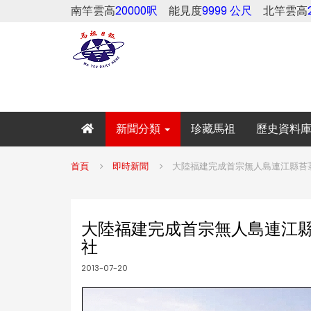
南竿雲高
20000呎
能見度
9999 公尺
北竿雲高
新聞分類
珍藏馬祖
歷史資料
首頁
即時新聞
大陸福建完成首宗無人島連江縣苔菉
大陸福建完成首宗無人島連江縣
社
2013-07-20