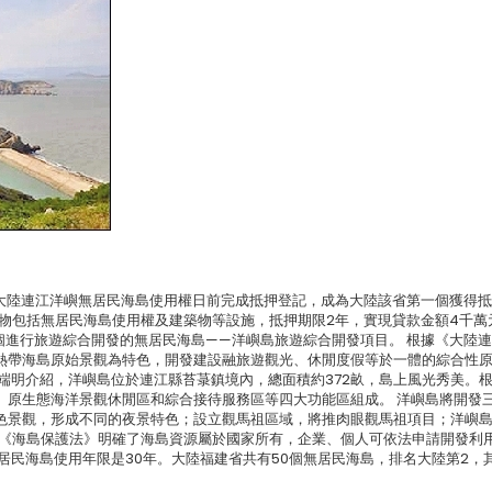
，大陸連江洋嶼無居民海島使用權日前完成抵押登記，成為大陸該省第一個獲得
抵押物包括無居民海島使用權及建築物等設施，抵押期限2年，實現貸款金額4千萬
個進行旅遊綜合開發的無居民海島——洋嶼島旅遊綜合開發項目。 根據《大陸
熱帶海島原始景觀為特色，開發建設融旅遊觀光、休閒度假等於一體的綜合性
端明介紹，洋嶼島位於連江縣苔菉鎮境內，總面積約372畝，島上風光秀美。
、原生態海洋景觀休閒區和綜合接待服務區等四大功能區組成。 洋嶼島將開發
色景觀，形成不同的夜景特色；設立觀馬祖區域，將推肉眼觀馬祖項目；洋嶼
國首部《海島保護法》明確了海島資源屬於國家所有，企業、個人可依法申請開發利
居民海島使用年限是30年。大陸福建省共有50個無居民海島，排名大陸第2，