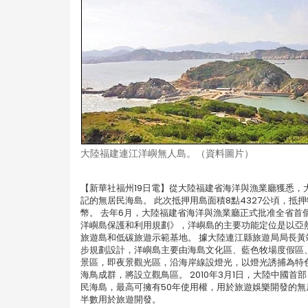
大陸福建連江洋嶼無人島。（資料圖片）
【新華社福州19日電】從大陸福建省海洋與漁業廳獲悉
記的無居民海島。 此次抵押用島面積8點4327公頃，
幣。 去年6月，大陸福建省海洋與漁業廳正式批准全省首
洋嶼島保護和利用規劃》，洋嶼島的主要功能定位是以亞
旅遊島和低碳旅遊示範基地。 據大陸連江縣旅遊局局長黃
步規劃設計，洋嶼島主要由海島文化區、藍色牧場度假區
景區，即夜景觀光區，沿海岸線設燈光，以燈光誘捕為特
海鳥成群，將設立觀鳥區。 2010年3月1日，大陸中
民海島，最高可擁有50年使用權，用於旅遊娛樂開發的無
半數用於旅遊開發。