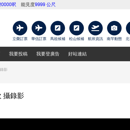
20000呎
能見度
9999 公尺
立榮訂票
華信訂票
馬祖候補
松山候補
航班資訊
南竿動態
北
庫
我要投稿
我要登廣告
好站連結
攝錄影
欽 攝錄影