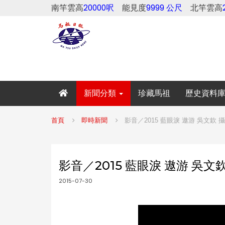
南竿雲高
20000呎
能見度
9999 公尺
北竿雲高
新聞分類
珍藏馬祖
歷史資料
首頁
即時新聞
影音／2015 藍眼淚 遨游 吳文欽 
影音／2015 藍眼淚 遨游 吳文
2015-07-30