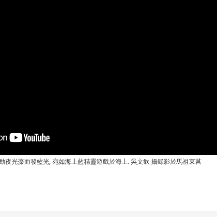
, 擾動夜光藻而發藍光, 宛如海上藍精靈遊戲於海上. 吳文欽 攝錄影於馬祖東莒