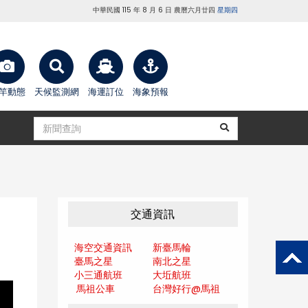
中華民國 115 年 8 月 6 日 農曆六月廿四
星期四
竿動態
天候監測網
海運訂位
海象預報
交通資訊
海空交通資訊
新臺馬輪
臺馬之星
南北之星
小三通航班
大坵航班
馬祖公車
台灣好行@馬
祖