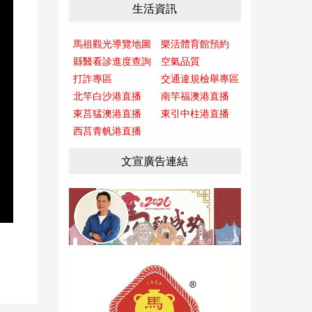
生活資訊
馬祖觀光導覽地圖
樂活體育館預約
縣醫看診進度查詢
空氣品質
打詐專區
交通違規檢舉專區
北竿白沙港直播
南竿福澳港直播
東莒猛澳港直播
東引中柱港直播
西莒青帆港直播
文宣廣告連結