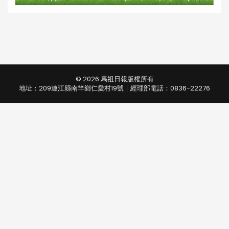
© 2026 馬祖日報版權所有
地址：209連江縣南竿鄉仁愛村19號｜經理部電話：0836-22276