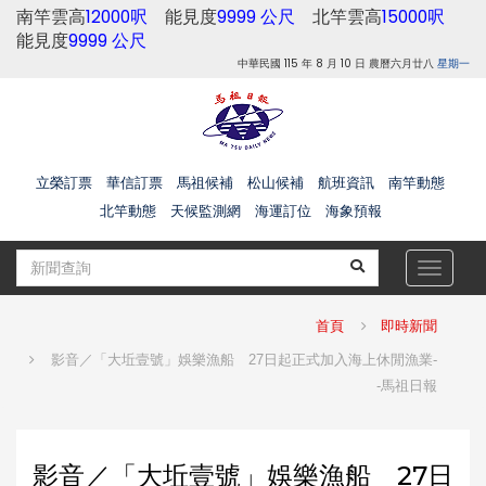
南竿雲高
12000呎
能見度
9999 公尺
北竿雲高
15000呎
能見度
9999 公尺
中華民國 115 年 8 月 10 日 農曆六月廿八
星期一
立榮訂票
華信訂票
馬祖候補
松山候補
航班資訊
南竿動態
北竿動態
天候監測網
海運訂位
海象預報
Toggle
navigat
首頁
即時新聞
影音／「大坵壹號」娛樂漁船 27日起正式加入海上休閒漁業-
-馬祖日報
影音／「大坵壹號」娛樂漁船 27日