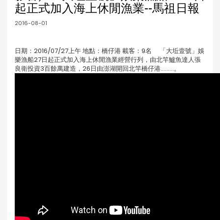
起正式加入海上休閒漁業--馬祖日報
2016-08-01
日期：2016/07/27上午 地點：橋仔港 載客：9名 「大坵壹號」娛
樂漁船27日起正式加入海上休閒漁業經營行列，由北竿鱸魚達人張
良衛投資3百餘萬建造，26日由澎湖開回北竿橋仔港.........。