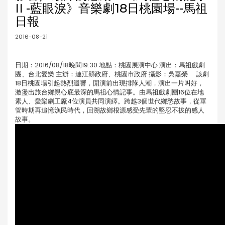
II -藍眼淚》音樂劇18日桃園場--馬祖
日報
2016-08-21
日期：2016/08/18晚間19:30 地點：桃園展演中心 演出：馬祖戲劇
團、台北愛樂 主辦：連江縣政府、桃園市政府 攝影：吳嘉榮 該劇
18日桃園場引起熱烈迴響，開演前出現排隊人潮，演出一片叫好，
激盪出旅台鄉親心底最深的馬祖心情記事。由馬祖戲劇團16位在地
素人、愛樂劇工廠4位演員共同演繹。跨越3個世代鄉愁故事，從軍
管時期再追憶漁民時代，回溯故鄉根源感受先輩的堅忍不拔的感人
故事。