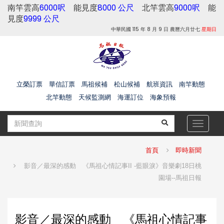
南竿雲高
6000呎
能見度
8000 公尺
北竿雲高
9000呎
能
見度
9999 公尺
中華民國 115 年 8 月 9 日 農曆六月廿七
星期日
立榮訂票
華信訂票
馬祖候補
松山候補
航班資訊
南竿動態
北竿動態
天候監測網
海運訂位
海象預報
Toggle
navigat
首頁
即時新聞
影音／最深的感動 《馬祖心情記事II -藍眼淚》音樂劇18日桃
園場--馬祖日報
影音／最深的感動 《馬祖心情記事