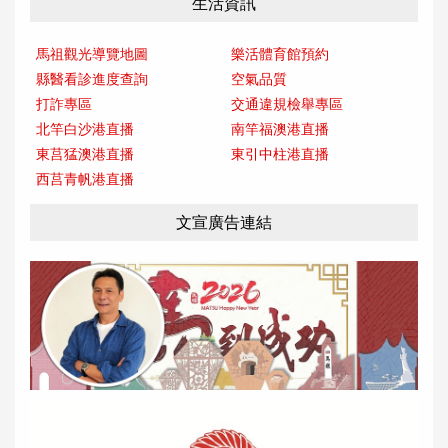
生活資訊
馬祖觀光導覽地圖
樂活體育館預約
縣醫看診進度查詢
空氣品質
打詐專區
交通違規檢舉專區
北竿白沙港直播
南竿福澳港直播
東莒猛澳港直播
東引中柱港直播
西莒青帆港直播
文宣廣告連結