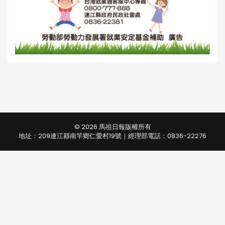
© 2026 馬祖日報版權所有
地址：209連江縣南竿鄉仁愛村19號｜經理部電話：0836-22276