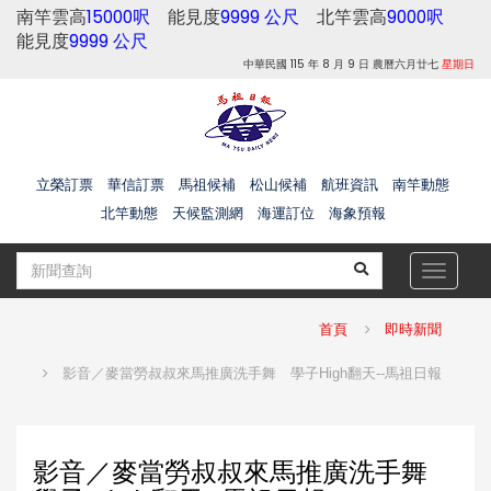
南竿雲高
15000呎
能見度
9999 公尺
北竿雲高
9000呎
能見度
9999 公尺
中華民國 115 年 8 月 9 日 農曆六月廿七
星期日
立榮訂票
華信訂票
馬祖候補
松山候補
航班資訊
南竿動態
北竿動態
天候監測網
海運訂位
海象預報
Toggle
navigat
首頁
即時新聞
影音／麥當勞叔叔來馬推廣洗手舞 學子High翻天--馬祖日報
影音／麥當勞叔叔來馬推廣洗手舞