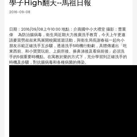
學子High翻天--馬祖日報
2016-09-08
日期：2016/09/08上午10:00 地點：介壽國中小大禮堂 攝影：曹重
偉 為防治腸病毒，衛生局近期大力推廣洗手教育，今天上午更邀
請麥當勞叔叔來馬展開校園巡迴活動，與衛生局長謝春福一起向小
朋友示範正確洗手五步驟，透過洗手5時機行動劇，具體傳遞出「吃
東西前、和小寶寶玩前、上廁所後、擤鼻涕後及看病前後」必須洗
手的5個重要時機點。在寓教於樂的方式下，充分學習到正確洗手的
時機及步驟，對抗腸病毒和各種病菌的傳染。