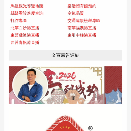
馬祖觀光導覽地圖
樂活體育館預約
縣醫看診進度查詢
空氣品質
打詐專區
交通違規檢舉專區
北竿白沙港直播
南竿福澳港直播
東莒猛澳港直播
東引中柱港直播
西莒青帆港直播
文宣廣告連結