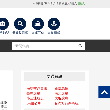
中華民國 115 年 8 月 8 日 農曆六月廿六
星期六
竿動態
天候監測網
海運訂位
海象預報
交通資訊
海空交通資訊
新臺馬輪
臺馬之星
南北之星
小三通航班
大坵航班
縣運盛
馬祖公車
台灣好行@馬
祖
、淨其