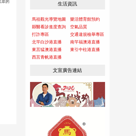
民眾的
生活資訊
馬祖觀光導覽地圖
樂活體育館預約
縣醫看診進度查詢
空氣品質
打詐專區
交通違規檢舉專區
北竿白沙港直播
南竿福澳港直播
東莒猛澳港直播
東引中柱港直播
西莒青帆港直播
文宣廣告連結