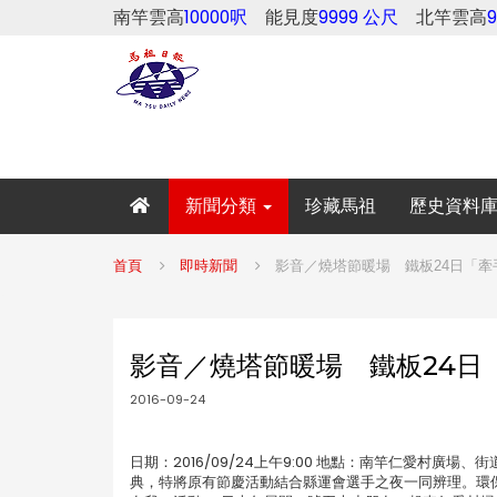
南竿雲高
10000呎
能見度
9999 公尺
北竿雲高
新聞分類
珍藏馬祖
歷史資料
首頁
即時新聞
影音／燒塔節暖場 鐵板24日「牽
影音／燒塔節暖場 鐵板24日
2016-09-24
日期：2016/09/24上午9:00 地點：南竿仁愛村廣
典，特將原有節慶活動結合縣運會選手之夜一同辨理。環保