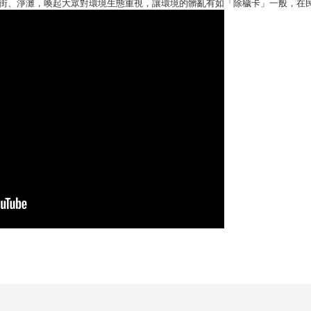
掃街、淨灘，喚起大眾對環境生態重視，讓環境的髒亂有如「除穢卡」一般，在