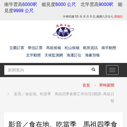
南竿雲高
6000呎
能見度
8000 公尺
北竿雲高
9000呎
能
見度
9999 公尺
中華民國 115 年 8 月 9 日 農曆六月廿七
星期日
立榮訂票
華信訂票
馬祖候補
松山候補
航班資訊
南竿動態
北竿動態
天候監測網
海運訂位
海象預報
Toggle
navigat
首頁
即時新聞
影音／食在地、吃當季 馬祖四季食曆工作坊3日開課--馬祖日
報
影音／食在地、吃當季 馬祖四季食