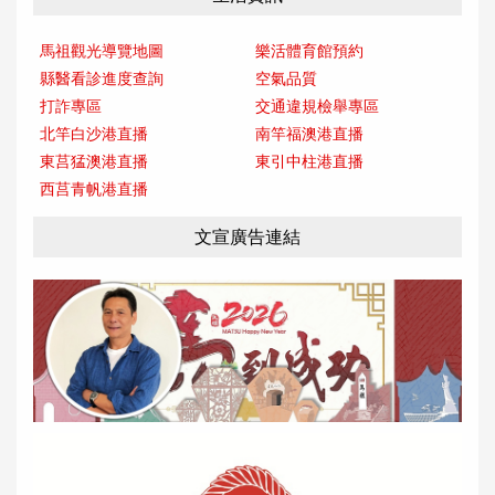
馬祖觀光導覽地圖
樂活體育館預約
縣醫看診進度查詢
空氣品質
打詐專區
交通違規檢舉專區
北竿白沙港直播
南竿福澳港直播
東莒猛澳港直播
東引中柱港直播
西莒青帆港直播
文宣廣告連結