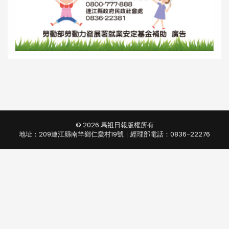
© 2026 馬祖日報版權所有
地址：209連江縣南竿鄉仁愛村19號｜經理部電話：0836-22276