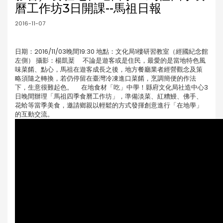
曆工作坊3日開課--馬祖日報
2016-11-07
日期：2016/11/03晚間19:30 地點：文化局1樓研習教室（經國紀念館
左側） 攝影：楊凱棻 不論是遊客或是住民，最愛的是當地特色風
味菜餚、點心，馬祖在遊客成長之後，地方餐廳業者經營觀念及策
略須隨之轉換，若仍停留在臺灣冷凍進口菜餚，烹調簡便的作法
下，生意很難起色。 在地食材「吃」中學！縣府文化局社造中心3
日晚間辦理「馬祖四季食曆工作坊」，準備淡菜、紅糟鰻、佛手、
花蛤等當季美食，邀請鄉親以輕鬆的方式發揮創意進行「在地學」
的互動交流。