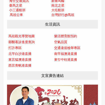
海空交通資訊
新臺馬輪
臺馬之星
南北之星
小三通航班
大坵航班
馬祖公車
台灣好行@馬
祖
生活資訊
馬祖觀光導覽地圖
樂活體育館預約
縣醫看診進度查詢
空氣品質
打詐專區
交通違規檢舉專區
北竿白沙港直播
南竿福澳港直播
東莒猛澳港直播
東引中柱港直播
西莒青帆港直播
文宣廣告連結