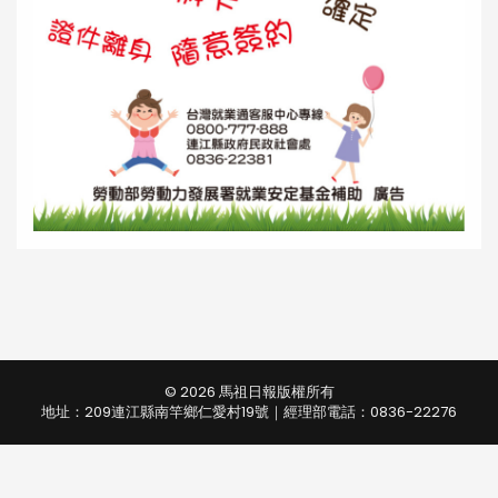
© 2026 馬祖日報版權所有
地址：209連江縣南竿鄉仁愛村19號｜經理部電話：0836-22276