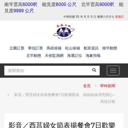
南竿雲高
6000呎
能見度
8000 公尺
北竿雲高
9000呎
能
見度
9999 公尺
中華民國 115 年 8 月 9 日 農曆六月廿七
星期日
立榮訂票
華信訂票
馬祖候補
松山候補
航班資訊
南竿動態
北竿動態
天候監測網
海運訂位
海象預報
Toggle
navigat
首頁
即時新聞
影音／西莒婦女節表揚餐會7日歡樂開桌 姐姐妹妹漂亮開心--
馬祖日報
影音／西莒婦女節表揚餐會7日歡樂