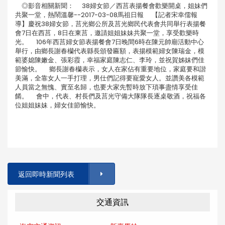
◎影音相關新聞： 38婦女節／西莒表揚餐會歡樂開桌，姐妹們
共聚一堂，熱鬧溫馨--2017-03-08馬祖日報 【記者宋幸儒報
導】慶祝38婦女節，莒光鄉公所及莒光鄉民代表會共同舉行表揚餐
會7日在西莒，8日在東莒，邀請姐姐妹妹共聚一堂，享受歡樂時
光。 106年西莒婦女節表揚餐會7日晚間6時在陳元帥廟活動中心
舉行，由鄉長謝春欗代表縣長頒發匾額，表揚模範婦女陳瑞金，模
範婆媳陳嫩金、張彩霞，幸福家庭陳志仁、李玲，並祝賀姊妹們佳
節愉快。 鄉長謝春欗表示，女人在家佔有重要地位，家庭要和諧
美滿，全靠女人一手打理，男仕們記得要寵愛女人。並讚美各模範
人員當之無愧、實至名歸，也要大家先暫時放下瑣事盡情享受佳
餚。 會中，代表、村長們及莒光守備大隊隊長逐桌敬酒，祝福各
位姐姐妹妹，婦女佳節愉快。
返回即時新聞列表
交通資訊