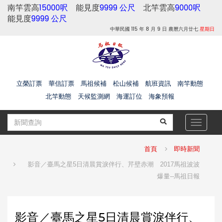
南竿雲高
15000呎
能見度
9999 公尺
北竿雲高
9000呎
能見度
9999 公尺
中華民國 115 年 8 月 9 日 農曆六月廿七
星期日
立榮訂票
華信訂票
馬祖候補
松山候補
航班資訊
南竿動態
北竿動態
天候監測網
海運訂位
海象預報
Toggle
navigat
首頁
即時新聞
影音／臺馬之星5日清晨賞淚伴行、芹壁赤潮 2017馬祖波波
爆量--馬祖日報
影音／臺馬之星5日清晨賞淚伴行、