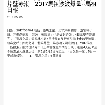
芹壁赤潮 2017馬祖波波爆量--馬祖
日報
2017-05-05
日期：2017/05/04 地點：臺馬之星、北竿芹壁 攝影：遊客林小
姐、芹壁愛情海 這波「藍眼淚」也是爆到誇張，4日出現赤潮爆
亮，「臺馬之星」遊客林小姐5日清晨在航行東引海上也錄至淚影，
遊客驚呼；除此之外，北竿芹壁一早赤潮又湧進澳口。2017馬祖
「藍眼淚」繼第1波4月15日上午首在北竿橋仔出現，連續4天延伸至
各島造成大爆量之後，第2波5月2日再出現，4日又是一波，5日一
早就來報到。 ▲「臺馬之星」5日清晨