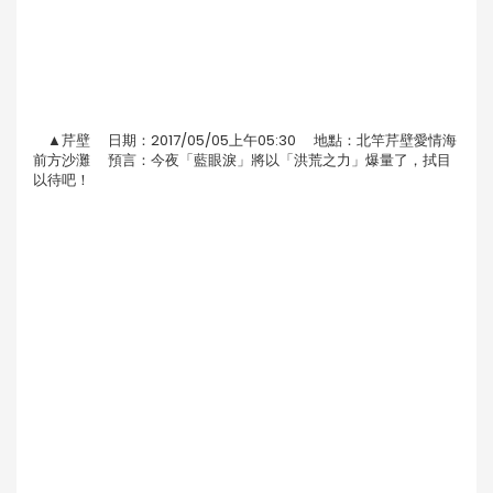
▲芹壁 日期：2017/05/05上午05:30 地點：北竿芹壁愛情海
前方沙灘 預言：今夜「藍眼淚」將以「洪荒之力」爆量了，拭目
以待吧！