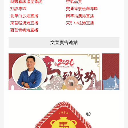
縣醫看診進度查詢
空氣品質
打詐專區
交通違規檢舉專區
北竿白沙港直播
南竿福澳港直播
東莒猛澳港直播
東引中柱港直播
西莒青帆港直播
文宣廣告連結