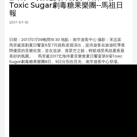
Toxic Sugar劇毒糖果樂團--馬祖日
報
2017-07-10
日期：2017/07/09晚間19:30 地點：南竿遊客中心 攝影：宋志富
馬管處策劃夏日饗宴6至7月跳島巡迴演出，提供遊客在旅遊旺季夜
間優質的音樂欣賞，並在追淚、賞星空之餘，輕鬆感受馬祖夏夜最
美好的氛圍。 馬管處2017北海仲夏音樂會夏日饗宴第6場Toxic
Sugar劇毒糖果樂團8日、9日分別在莒光、南竿遊客中心登場。