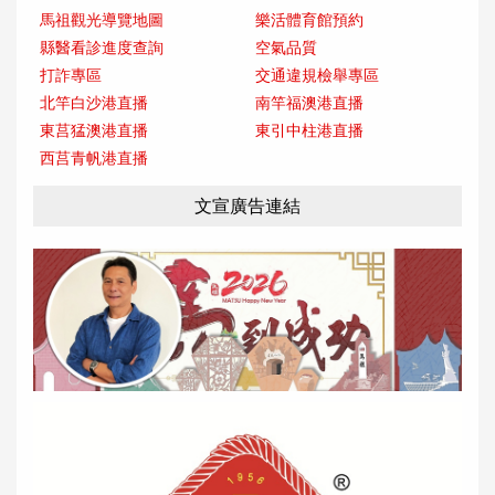
馬祖觀光導覽地圖
樂活體育館預約
縣醫看診進度查詢
空氣品質
打詐專區
交通違規檢舉專區
北竿白沙港直播
南竿福澳港直播
東莒猛澳港直播
東引中柱港直播
西莒青帆港直播
文宣廣告連結