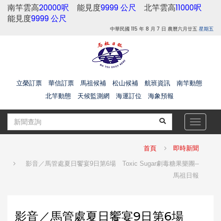
南竿雲高
20000呎
能見度
9999 公尺
北竿雲高
11000呎
能見度
9999 公尺
中華民國 115 年 8 月 7 日 農曆六月廿五
星期五
立榮訂票
華信訂票
馬祖候補
松山候補
航班資訊
南竿動態
北竿動態
天候監測網
海運訂位
海象預報
Toggle
navigat
首頁
即時新聞
影音／馬管處夏日饗宴9日第6場 Toxic Sugar劇毒糖果樂團--
馬祖日報
影音／馬管處夏日饗宴9日第6場