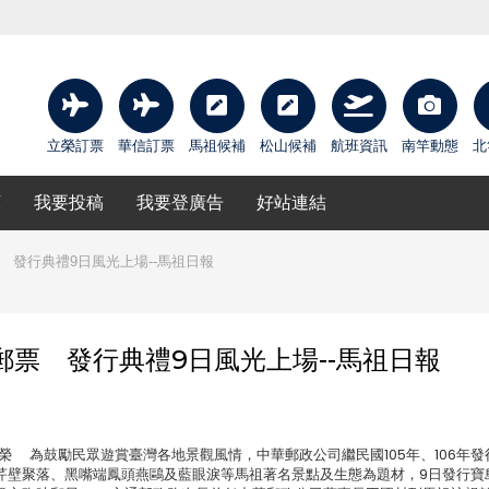
立榮訂票
華信訂票
馬祖候補
松山候補
航班資訊
南竿動態
北
庫
我要投稿
我要登廣告
好站連結
 發行典禮9日風光上場--馬祖日報
郵票 發行典禮9日風光上場--馬祖日報
影：吳嘉榮 為鼓勵民眾遊賞臺灣各地景觀風情，中華郵政公司繼民國105年、106年
芹壁聚落、黑嘴端鳳頭燕鷗及藍眼淚等馬祖著名景點及生態為題材，9日發行寶