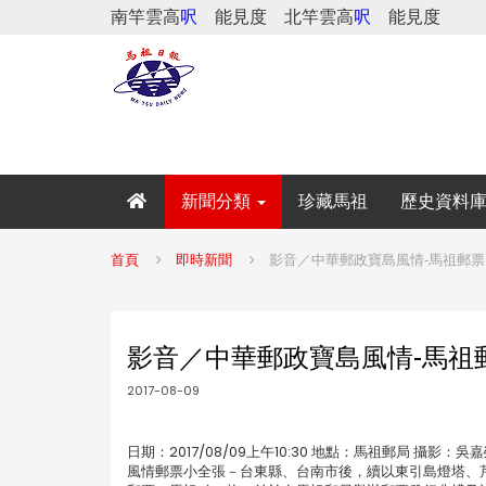
南竿雲高
呎
能見度
北竿雲高
呎
能見度
新聞分類
珍藏馬祖
歷史資料
首頁
即時新聞
影音／中華郵政寶島風情-馬祖郵票
影音／中華郵政寶島風情-馬祖
2017-08-09
日期：2017/08/09上午10:30 地點：馬祖郵局 攝
風情郵票小全張－台東縣、台南市後，續以東引島燈塔、