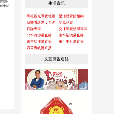
離島郵
生活資訊
遊行銷
馬祖觀光導覽地圖
樂活體育館預約
縣醫看診進度查詢
空氣品質
打詐專區
交通違規檢舉專區
北竿白沙港直播
南竿福澳港直播
東莒猛澳港直播
東引中柱港直播
西莒青帆港直播
文宣廣告連結