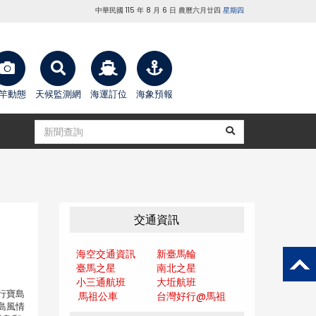
中華民國 115 年 8 月 6 日 農曆六月廿四
星期四
竿動態
天候監測網
海運訂位
海象預報
交通資訊
海空交通資訊
新臺馬輪
臺馬之星
南北之星
小三通航班
大坵航班
發行寶島
馬祖公車
台灣好行@馬
祖
島風情