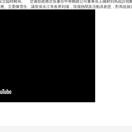
及設立臨時郵局。 交通部政務次長兼任中華郵政公司董事長王國材到馬祖訪視
增應、立委陳雪生、議長張永江等各界到場，現場熱鬧及活動具創意，對馬祖旅