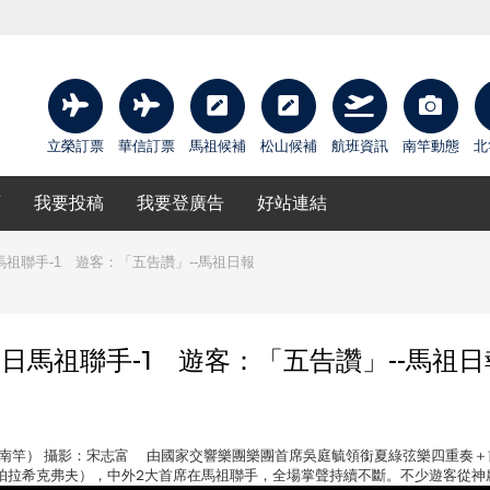
立榮訂票
華信訂票
馬祖候補
松山候補
航班資訊
南竿動態
北
庫
我要投稿
我要登廣告
好站連結
祖聯手-1 遊客：「五告讚」--馬祖日報
日馬祖聯手-1 遊客：「五告讚」--馬祖日
點：文物館（南竿） 攝影：宋志富 由國家交響樂團樂團首席吳庭毓領銜夏綠弦樂四重奏
v（費瑟林•帕拉希克弗夫），中外2大首席在馬祖聯手，全場掌聲持續不斷。不少遊客從