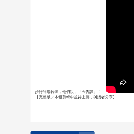
步行到場聆聽，他們說，「五告讚」！
【完整版／本報剪輯中並待上傳，與讀者分享】