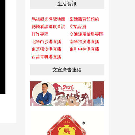
生活資訊
馬祖觀光導覽地圖
樂活體育館預約
縣醫看診進度查詢
空氣品質
打詐專區
交通違規檢舉專區
北竿白沙港直播
南竿福澳港直播
東莒猛澳港直播
東引中柱港直播
西莒青帆港直播
文宣廣告連結