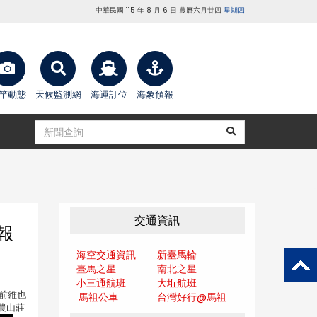
中華民國 115 年 8 月 6 日 農曆六月廿四
星期四
竿動態
天候監測網
海運訂位
海象預報
交通資訊
報
海空交通資訊
新臺馬輪
臺馬之星
南北之星
小三通航班
大坵航班
＋前維也
馬祖公車
台灣好行@馬
祖
神農山莊