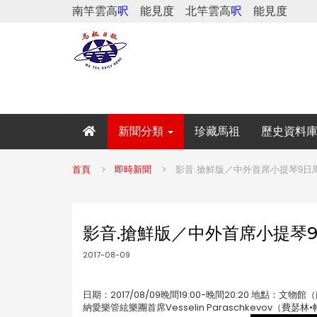
南竿雲高
呎
能見度
北竿雲高
呎
能見度
新聞分類
珍藏馬祖
歷史資料
首頁
即時新聞
影音.搶鮮版／中外首席小提琴9日馬
影音.搶鮮版／中外首席小提琴9
2017-08-09
日期：2017/08/09晚間19:00-晚間20:20 地
納愛樂管絃樂團首席Vesselin Paraschkevo