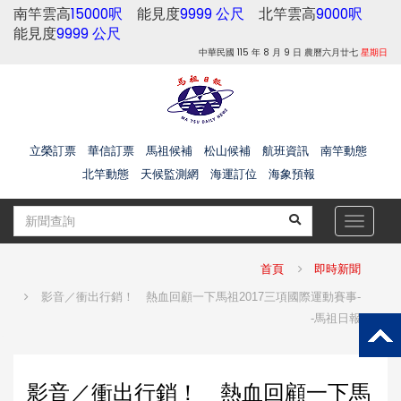
南竿雲高
15000呎
能見度
9999 公尺
北竿雲高
9000呎
能見度
9999 公尺
中華民國 115 年 8 月 9 日 農曆六月廿七
星期日
立榮訂票
華信訂票
馬祖候補
松山候補
航班資訊
南竿動態
北竿動態
天候監測網
海運訂位
海象預報
Toggle
navigat
首頁
即時新聞
影音／衝出行銷！ 熱血回顧一下馬祖2017三項國際運動賽事-
-馬祖日報
影音／衝出行銷！ 熱血回顧一下馬