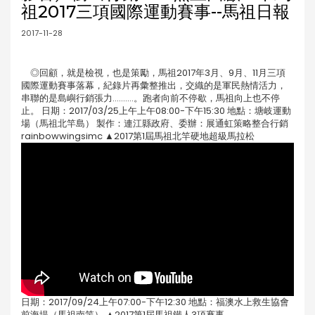
祖2017三項國際運動賽事--馬祖日報
2017-11-28
◎回顧，就是檢視，也是策勵，馬祖2017年3月、9月、11月三項
國際運動賽事落幕，紀錄片再彙整推出，交織的是軍民熱情活力，
串聯的是島嶼行銷張力..........。跑者向前不停歇，馬祖向上也不停
止。 日期：2017/03/25上午上午08:00-下午15:30 地點：塘岐運動
場（馬祖北竿島） 製作：連江縣政府、委辦：展通虹策略整合行銷
rainbowwingsimc ▲2017第1屆馬祖北竿硬地超級馬拉松
日期：2017/09/24上午07:00-下午12:30 地點：福澳水上救生協會
前海堤（馬祖南竿） ▲2017第1屆馬祖鐵人3項賽事