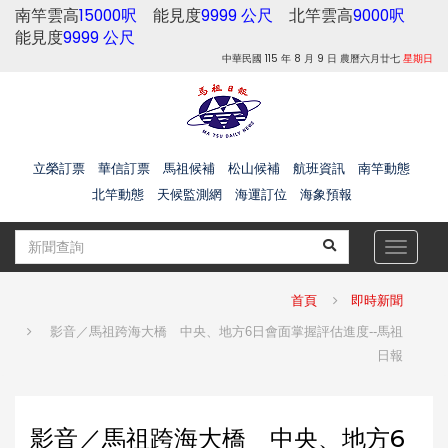
南竿雲高
15000呎
能見度
9999 公尺
北竿雲高
9000呎
能見度
9999 公尺
中華民國 115 年 8 月 9 日 農曆六月廿七
星期日
立榮訂票
華信訂票
馬祖候補
松山候補
航班資訊
南竿動態
北竿動態
天候監測網
海運訂位
海象預報
Toggle
navigat
首頁
即時新聞
影音／馬祖跨海大橋 中央、地方6日會面掌握評估進度--馬祖
日報
影音／馬祖跨海大橋 中央、地方6