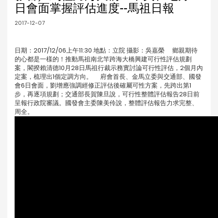
日會面掌握評估進度--馬祖日報
2017-12-07
日期：2017/12/06上午11:30 地點：立院 攝影：吳嘉榮 鄉親期待
的心都是一樣的！推動馬祖南北竿跨海大橋興建可行性評估規劃
案，閣揆賴清德10月28日馬祖行裁示務實討論可行性評估，2個月內
定案，梳理出1個定調方向。 府會首長、金馬立委與交通部、國發
會6日會面，劉增應強調經修正評估後確屬可性方案，先跨出第1
步，再逐項規劃；交通部長賀陳旦說，可行性整體評估報告28日前
呈報行政院審議。國發會主委陳美伶說，整體評估報告力求完整、
周全。