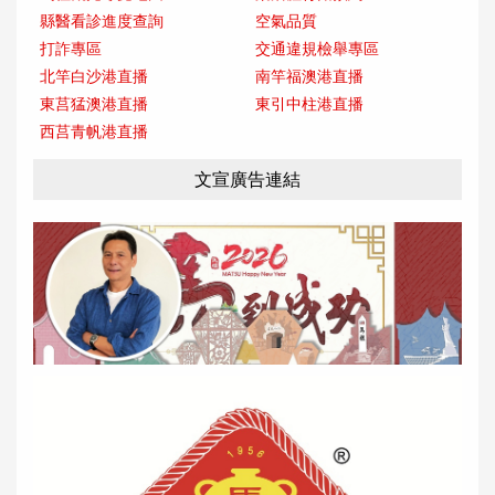
縣醫看診進度查詢
空氣品質
打詐專區
交通違規檢舉專區
北竿白沙港直播
南竿福澳港直播
東莒猛澳港直播
東引中柱港直播
西莒青帆港直播
文宣廣告連結