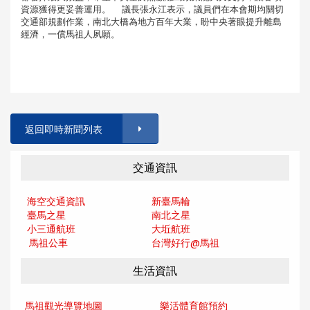
資源獲得更妥善運用。 議長張永江表示，議員們在本會期均關切
交通部規劃作業，南北大橋為地方百年大業，盼中央著眼提升離島
經濟，一償馬祖人夙願。
返回即時新聞列表
交通資訊
海空交通資訊
新臺馬輪
臺馬之星
南北之星
小三通航班
大坵航班
馬祖公車
台灣好行@馬
祖
生活資訊
馬祖觀光導覽地圖
樂活體育館預約