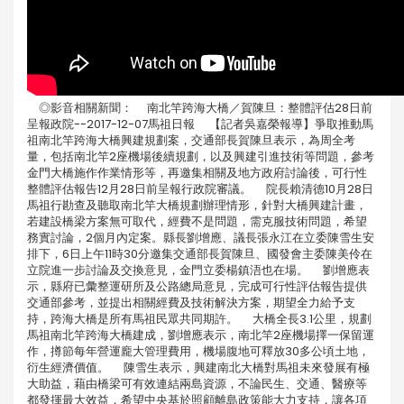
◎影音相關新聞： 南北竿跨海大橋／賀陳旦：整體評估28日前
呈報政院--2017-12-07馬祖日報 【記者吳嘉榮報導】爭取推動馬
祖南北竿跨海大橋興建規劃案，交通部長賀陳旦表示，為周全考
量，包括南北竿2座機場後續規劃，以及興建引進技術等問題，參考
金門大橋施作作業情形等，再邀集相關及地方政府討論後，可行性
整體評估報告12月28日前呈報行政院審議。 院長賴清德10月28日
馬祖行勘查及聽取南北竿大橋規劃辦理情形，針對大橋興建計畫，
若建設橋梁方案無可取代，經費不是問題，需克服技術問題，希望
務實討論，2個月內定案。縣長劉增應、議長張永江在立委陳雪生安
排下，6日上午11時30分邀集交通部長賀陳旦、國發會主委陳美伶在
立院進一步討論及交換意見，金門立委楊鎮浯也在場。 劉增應表
示，縣府已彙整運研所及公路總局意見，完成可行性評估報告提供
交通部參考，並提出相關經費及技術解決方案，期望全力給予支
持，跨海大橋是所有馬祖民眾共同期許。 大橋全長3.1公里，規劃
馬祖南北竿跨海大橋建成，劉增應表示，南北竿2座機場擇一保留運
作，撙節每年營運龐大管理費用，機場腹地可釋放30多公頃土地，
衍生經濟價值。 陳雪生表示，興建南北大橋對馬祖未來發展有極
大助益，藉由橋梁可有效連結兩島資源，不論民生、交通、醫療等
都發揮最大效益，希望中央基於照顧離島政策能大力支持，讓各項