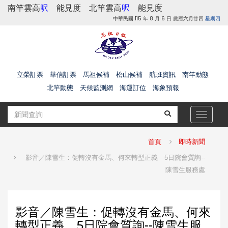
南竿雲高
呎
能見度
北竿雲高
呎
能見度
中華民國 115 年 8 月 6 日 農曆六月廿四
星期四
立榮訂票
華信訂票
馬祖候補
松山候補
航班資訊
南竿動態
北竿動態
天候監測網
海運訂位
海象預報
Toggle
navigat
首頁
即時新聞
影音／陳雪生：促轉沒有金馬、何來轉型正義 5日院會質詢--
陳雪生服務處
影音／陳雪生：促轉沒有金馬、何來
轉型正義 5日院會質詢--陳雪生服