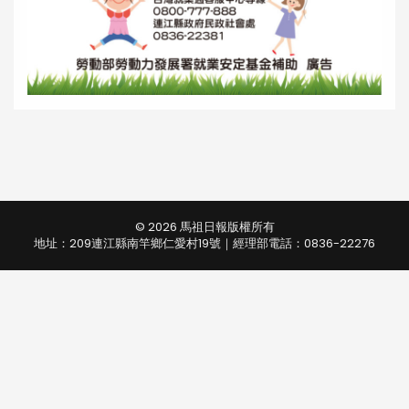
© 2026 馬祖日報版權所有
地址：209連江縣南竿鄉仁愛村19號｜經理部電話：0836-22276