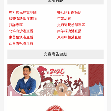
馬祖觀光導覽地圖
樂活體育館預約
縣醫看診進度查詢
空氣品質
打詐專區
交通違規檢舉專區
北竿白沙港直播
南竿福澳港直播
東莒猛澳港直播
東引中柱港直播
西莒青帆港直播
文宣廣告連結