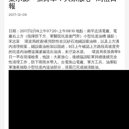
報
2017-12-09
日期：2017/12/09上午07:20-上午08:10 地點：南竿志清電廠、電
廠右上方（指揮部下方、軍醫院坑道後門旁）小型坑道油槽 攝影：
宋志富 環資局經過1夜預防性在沉砂石池鋪設吸油棉，以及上方溝
內清理樹葉，鋪設吸油粉加以阻絕，9日上午確認上方路段高坡度旁
的坑道內油槽溢滿滲漏流出油漬，未汙染水源。 環資局長張壽華9
日一早在現場檢查，他說：大家放心，後續協請駐軍持續後續完全
性清理工作，防下雨雨水帶入。台電珠山電廠、軍方工兵、油庫駐
軍澈夜抽取小型坑道內溢油部分，清晨已完成抽清餘油。