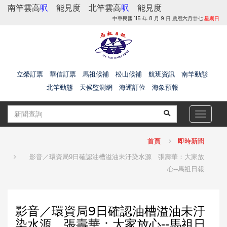
南竿雲高
呎
能見度
北竿雲高
呎
能見度
中華民國 115 年 8 月 9 日 農曆六月廿七
星期日
立榮訂票
華信訂票
馬祖候補
松山候補
航班資訊
南竿動態
北竿動態
天候監測網
海運訂位
海象預報
Toggle
navigat
首頁
即時新聞
影音／環資局9日確認油槽溢油未汙染水源 張壽華：大家放
心--馬祖日報
影音／環資局9日確認油槽溢油未汙
染水源 張壽華：大家放心--馬祖日