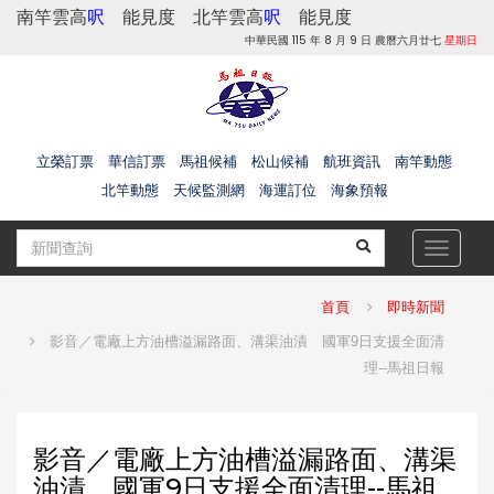
南竿雲高
呎
能見度
北竿雲高
呎
能見度
中華民國 115 年 8 月 9 日 農曆六月廿七
星期日
立榮訂票
華信訂票
馬祖候補
松山候補
航班資訊
南竿動態
北竿動態
天候監測網
海運訂位
海象預報
Toggle
navigat
首頁
即時新聞
影音／電廠上方油槽溢漏路面、溝渠油漬 國軍9日支援全面清
理--馬祖日報
影音／電廠上方油槽溢漏路面、溝渠
油漬 國軍9日支援全面清理--馬祖