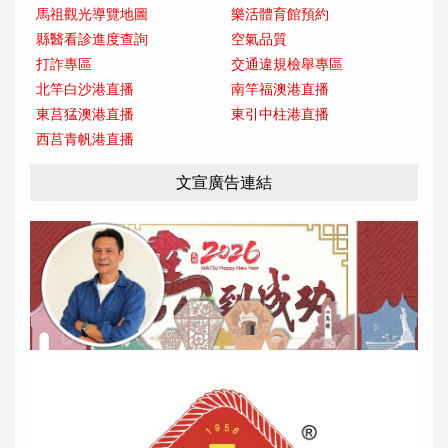
馬祖觀光導覽地圖
樂活體育館預約
縣醫看診進度查詢
空氣品質
打詐專區
交通違規檢舉專區
北竿白沙港直播
南竿福澳港直播
東莒猛澳港直播
東引中柱港直播
西莒青帆港直播
文宣廣告連結