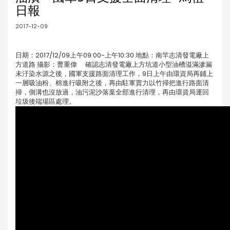
日報
2017-12-09
日期：2017/12/09上午09:00-上午10:30 地點：南竿志清發電廠上
方道路 攝影：曹重偉 確認志清發電廠上方坑道小型油槽溢滿滲漏
未汙染水源之後，國軍支援路面清理工作，9日上午由環資局再鋪上
一層吸油粉、棉進行吸附之後，再由駐軍賣力以竹掃把進行路面清
掃，側溝也沒放過，油污泥沙落葉全部進行清理，再由環資局運回
垃圾後端場區處理。