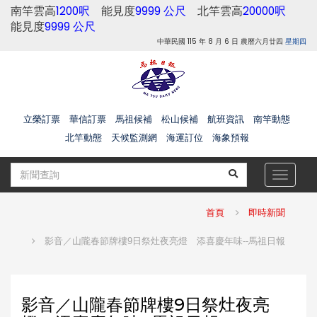
南竿雲高
1200呎
能見度
9999 公尺
北竿雲高
20000呎
能見度
9999 公尺
中華民國 115 年 8 月 6 日 農曆六月廿四
星期四
立榮訂票
華信訂票
馬祖候補
松山候補
航班資訊
南竿動態
北竿動態
天候監測網
海運訂位
海象預報
Toggle
navigat
首頁
即時新聞
影音／山隴春節牌樓9日祭灶夜亮燈 添喜慶年味--馬祖日報
影音／山隴春節牌樓9日祭灶夜亮