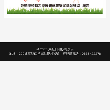
© 2026 馬祖日報版權所有
地址：209連江縣南竿鄉仁愛村19號｜經理部電話：0836-22276