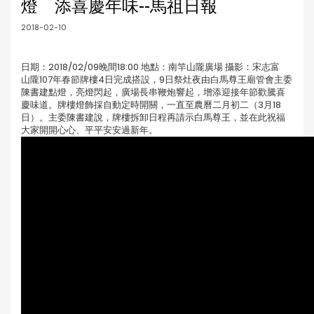
燈 添喜慶年味--馬祖日報
2018-02-10
日期：2018/02/09晚間18:00 地點：南竿山隴廣場 攝影：宋志富
山隴107年春節牌樓4日完成搭設，9日祭灶夜由白馬尊王廟管會主委
陳書建點燈，亮燈閃起，廣場長串鞭炮響起，增添迎接年節歡騰喜
慶味道。牌樓燈飾採自動定時開關，一直至農曆二月初二（3月18
日）。主委陳書建說，牌樓拆卸日程再請示白馬尊王，並在此祝福
大家開開心心、平平安安過新年。