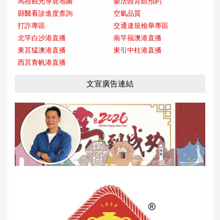
馬祖觀光導覽地圖
樂活體育館預約
縣醫看診進度查詢
空氣品質
打詐專區
交通違規檢舉專區
北竿白沙港直播
南竿福澳港直播
東莒猛澳港直播
東引中柱港直播
西莒青帆港直播
文宣廣告連結