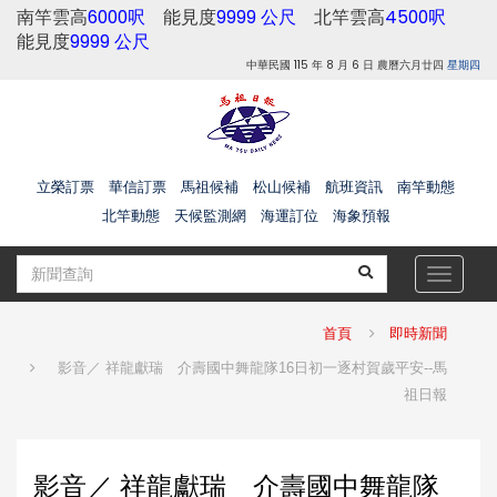
南竿雲高
6000呎
能見度
9999 公尺
北竿雲高
4500呎
能見度
9999 公尺
中華民國 115 年 8 月 6 日 農曆六月廿四
星期四
立榮訂票
華信訂票
馬祖候補
松山候補
航班資訊
南竿動態
北竿動態
天候監測網
海運訂位
海象預報
Toggle
navigat
首頁
即時新聞
影音／ 祥龍獻瑞 介壽國中舞龍隊16日初一逐村賀歲平安--馬
祖日報
影音／ 祥龍獻瑞 介壽國中舞龍隊