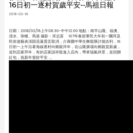
16日初一逐村賀歲平安--馬祖日報
2018-02-16
日期：2018/02/16上午08:30-中午12:00 地點：南竿山隴、福澳、
清水、珠螺、馬港 攝影：宋志富 107年春節軍民大年初一團拜及
民俗遊藝表演因花蓮震災取消，介壽國中學生舞龍隊討個吉利，16
日初一上午沿著海線逐村向鄉親拜年，在山隴廣場向鄉親賀新歲，
並到店家拜年，有的店家請祥龍進入店內，帶來瑞氣祥景，並回贈
紅包，祝新年發財平安...。