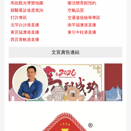
馬祖觀光導覽地圖
樂活體育館預約
縣醫看診進度查詢
空氣品質
打詐專區
交通違規檢舉專區
北竿白沙港直播
南竿福澳港直播
東莒猛澳港直播
東引中柱港直播
西莒青帆港直播
文宣廣告連結