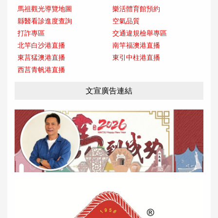
馬祖觀光導覽地圖
樂活體育館預約
縣醫看診進度查詢
空氣品質
打詐專區
交通違規檢舉專區
北竿白沙港直播
南竿福澳港直播
東莒猛澳港直播
東引中柱港直播
西莒青帆港直播
文宣廣告連結