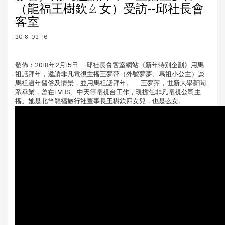
（龍福王樹欽ㄠ女）受訪--邱社長會
客室
2018-02-16
發佈：2018年2月15日 邱社長會客室網站《新年特別企劃》用馬
祖話拜年，邀請非凡電視主播王夢萍（外號夢夢、馬祖小公主）談
馬祖過年習俗及情景，並用馬祖話拜年。 王夢萍，世新大學新聞
系畢業，曾在TVBS、中天等電視台工作，現擔任非凡電視公司主
播。她是北竿龍福旅行社董事長王樹欽四女兒，也是么女。