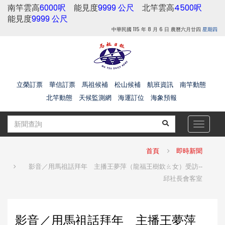
南竿雲高
6000呎
能見度
9999 公尺
北竿雲高
4500呎
能見度
9999 公尺
中華民國 115 年 8 月 6 日 農曆六月廿四
星期四
立榮訂票
華信訂票
馬祖候補
松山候補
航班資訊
南竿動態
北竿動態
天候監測網
海運訂位
海象預報
Toggle
navigat
首頁
即時新聞
影音／用馬祖話拜年 主播王夢萍（龍福王樹欽ㄠ女）受訪--
邱社長會客室
影音／用馬祖話拜年 主播王夢萍