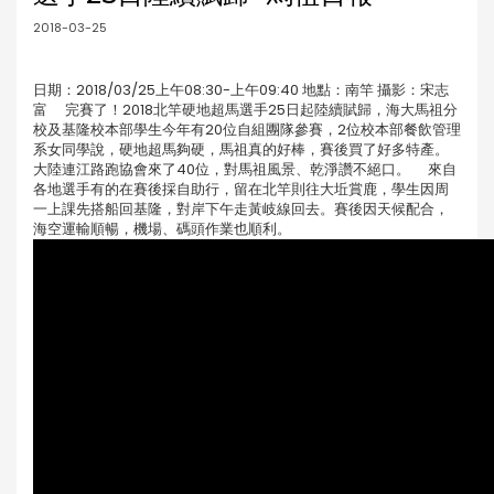
2018-03-25
日期：2018/03/25上午08:30-上午09:40 地點：南竿 攝影：宋志
富 完賽了！2018北竿硬地超馬選手25日起陸續賦歸，海大馬祖分
校及基隆校本部學生今年有20位自組團隊參賽，2位校本部餐飲管理
系女同學說，硬地超馬夠硬，馬祖真的好棒，賽後買了好多特產。
大陸連江路跑協會來了40位，對馬祖風景、乾淨讚不絕口。 來自
各地選手有的在賽後採自助行，留在北竿則往大坵賞鹿，學生因周
一上課先搭船回基隆，對岸下午走黃岐線回去。賽後因天候配合，
海空運輸順暢，機場、碼頭作業也順利。