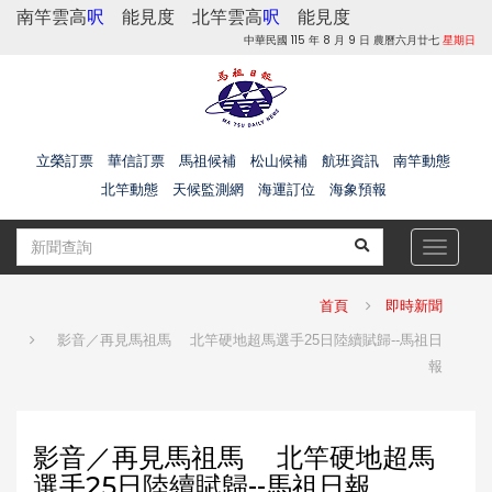
南竿雲高
呎
能見度
北竿雲高
呎
能見度
中華民國 115 年 8 月 9 日 農曆六月廿七
星期日
立榮訂票
華信訂票
馬祖候補
松山候補
航班資訊
南竿動態
北竿動態
天候監測網
海運訂位
海象預報
Toggle
navigat
首頁
即時新聞
影音／再見馬祖馬 北竿硬地超馬選手25日陸續賦歸--馬祖日
報
影音／再見馬祖馬 北竿硬地超馬
選手25日陸續賦歸--馬祖日報