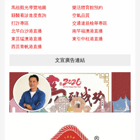
馬祖觀光導覽地圖
樂活體育館預約
縣醫看診進度查詢
空氣品質
打詐專區
交通違規檢舉專區
北竿白沙港直播
南竿福澳港直播
東莒猛澳港直播
東引中柱港直播
西莒青帆港直播
文宣廣告連結