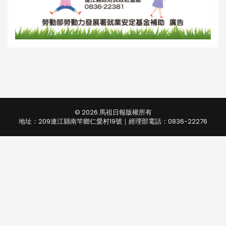
© 2026 馬祖日報版權所有
地址：209連江縣南竿鄉仁愛村19號｜經理部電話：0836-22276