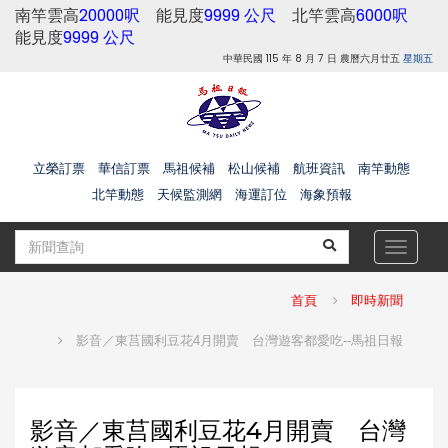
南竿雲高
20000呎
能見度
9999 公尺
北竿雲高
6000呎
能見度
9999 公尺
中華民國 115 年 8 月 7 日 農曆六月廿五
星期五
立榮訂票
華信訂票
馬祖候補
松山候補
航班資訊
南竿動態
北竿動態
天候監測網
海運訂位
海象預報
Toggle
navigat
首頁
即時新聞
影音／東莒國利豆花4月開賣 台灣遊客都愛吃--馬祖日報
影音／東莒國利豆花4月開賣 台灣