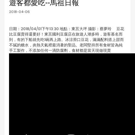
遊客都愛吃--馬祖日報
2018-04-06
日期：2018/04/01下午13:30 地點：東莒大坪 攝影：蔡夢玲 豆花
比豆腐賣得還要好！東莒國利豆腐店在旅遊人潮多時，遊客慕名而
到，有的下船就先吃1碗再上路。冰涼滑口豆花，滿滿配料搭上甜而
不膩的糖水，炎熱天氣裡最消暑的聖品。老闆堅持所有食材皆為純
手工製作，不添加任何一滴防腐劑，食材都是當天現做現賣