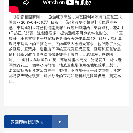
◎影音相關新聞： 旅遊旺季開始，東莒國利冰涼滑口豆花正式
開賣--2018-04-06馬祖日報 【記者蔡夢玲報導】天氣逐漸炎
熱，東莒國利豆花已悄悄開賣囉！旅遊旺季開始，東莒國利豆花4月
1日起正式開賣，連假遊客多，提供遊程不可少的特色點心。 「豆
腐哥」王喜官與妻子林蘭梅夫妻倆有著製作豆腐40年經驗，國利豆
腐是東莒島上的三寶之一。這兩年來因應觀光需求，他們除了原先
的豆腐、豆漿外，還推出了傳統豆花及豆漿豆花，豆腐和豆花皆是
使用非基因改造黃豆遵循傳統純手工製作，口感綿密，豆香味十
足。 國利豆腐店製作豆花，連配料也不馬虎，光是花生、綠豆老
闆就得花上一個半小時熬煮，地瓜圓也是使用在地地瓜手工製作。
老闆堅持所有食材皆為純手工製作，不添加任何一滴防腐劑，食材
都是當天現做現賣，所以每天的豆花和配料都是限量供應，賣完為
止。
返回即時新聞列表