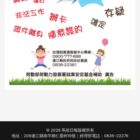
© 2026 馬祖日報版權所有
地址：209連江縣南竿鄉仁愛村19號｜經理部電話：0836-22276