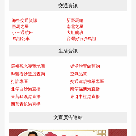
交通資訊
海空交通資訊
新臺馬輪
臺馬之星
南北之星
小三通航班
大坵航班
馬祖公車
台灣好行@馬
祖
生活資訊
馬祖觀光導覽地圖
樂活體育館預約
縣醫看診進度查詢
空氣品質
打詐專區
交通違規檢舉專區
北竿白沙港直播
南竿福澳港直播
東莒猛澳港直播
東引中柱港直播
西莒青帆港直播
文宣廣告連結