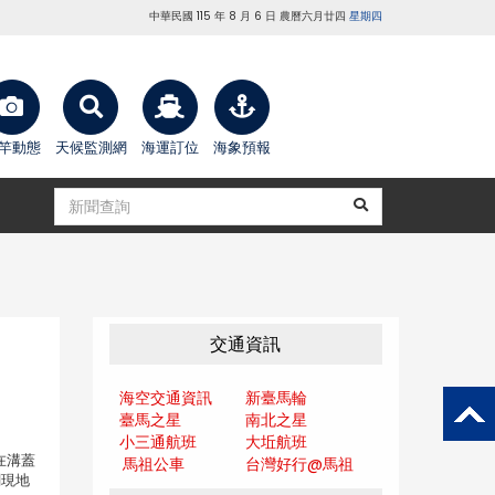
中華民國 115 年 8 月 6 日 農曆六月廿四
星期四
竿動態
天候監測網
海運訂位
海象預報
交通資訊
海空交通資訊
新臺馬輪
臺馬之星
南北之星
小三通航班
大坵航班
在溝蓋
馬祖公車
台灣好行@馬
祖
關現地