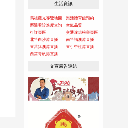
生活資訊
馬祖觀光導覽地圖
樂活體育館預約
縣醫看診進度查詢
空氣品質
打詐專區
交通違規檢舉專區
北竿白沙港直播
南竿福澳港直播
東莒猛澳港直播
東引中柱港直播
西莒青帆港直播
文宣廣告連結