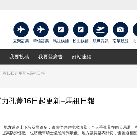
立榮訂票
華信訂票
馬祖候補
松山候補
航班資訊
南竿動態
北
庫
我要投稿
我要登廣告
好站連結
蓋16日起更新--馬祖日報
力孔蓋16日起更新--馬祖日報
攝影：馮紹夫 地方道路上下坡及彎路多，路面從鍍鋅排水溝蓋，至人手孔蓋在雨天易滑，
，提高防滑係數，也將機車騎士危險降到最低。地方議員都表關切，也曾邀相