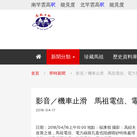
南竿雲高
呎
能見度
北竿雲高
呎
能見度
新聞分類
珍藏馬祖
歷史資料
首頁
即時新聞
影音／機車止滑 馬祖電信、電力孔
影音／機車止滑 馬祖電信、電
2018-04-17
日期：2018/04/16上午10:00 地點：福澳嶺 
改善之後，馬祖電信、電力線路孔蓋也陸續噴砂特殊處理