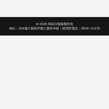
© 2026 馬祖日報版權所有
地址：209連江縣南竿鄉仁愛村19號｜經理部電話：0836-22276