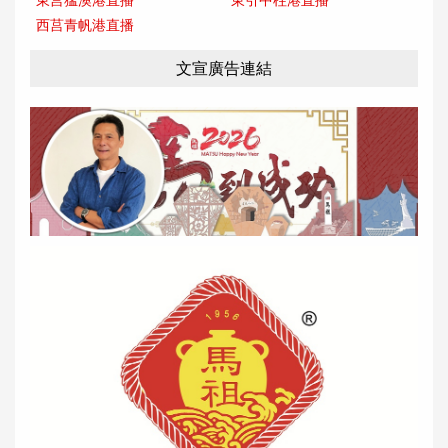
東莒猛澳港直播
東引中柱港直播
西莒青帆港直播
文宣廣告連結