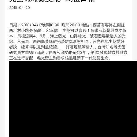
2018-04-20
日期：2018/04/17晚間18:30-晚間20:00 地點：西莒有容路左側往
西坵村小路旁 攝影：宋幸儒 生態可以賣錢！藍眼淚就是最成功版
本，馬祖涼爽4、5月，海上藍光，山路綠光，號召遊客最迷人的光
線。莒光東、西兩島黃緣雌光螢雄蟲形態相同，莒光在地生態愛好
者說，總算得以見到並確認。 打著燈籠等情人，台灣知名雌光螢
研究員方華德17日說，在西莒追蹤雌光螢3年，第1次發現雄蟲與雌蟲
正在進行交配，雌光螢主動尋求雄蟲延續下一代短暫生命。