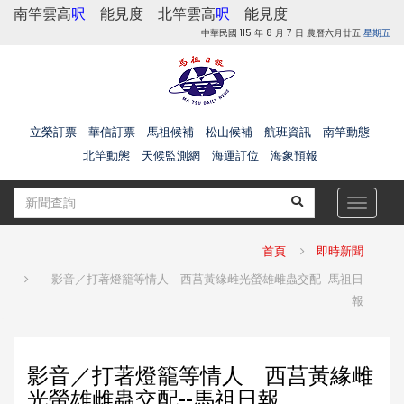
南竿雲高
呎
能見度
北竿雲高
呎
能見度
中華民國 115 年 8 月 7 日 農曆六月廿五
星期五
立榮訂票
華信訂票
馬祖候補
松山候補
航班資訊
南竿動態
北竿動態
天候監測網
海運訂位
海象預報
Toggle
navigat
首頁
即時新聞
影音／打著燈籠等情人 西莒黃緣雌光螢雄雌蟲交配--馬祖日
報
影音／打著燈籠等情人 西莒黃緣雌
光螢雄雌蟲交配--馬祖日報