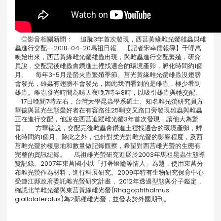
◎影音相關新聞： 追蹤3年首次發現，西莒黃緣雌光螢雄蟲與雌
蟲進行交配--2018-04-20馬祖日報 【記者宋幸儒報導】千呼萬
喚始出來，西莒黃緣雌光螢雄蟲出現，與雌蟲進行交配繁殖，研究
員說，交配完後雌蟲會鑽進土裡找適合的環境產卵，孵化時間約1個
月。 每年3-5月是螢火蟲繁殖季節。莒光黃緣雌光螢雌蟲沒翅膀
會發光，雄蟲有翅膀不會發光，因此我們看到的是雌蟲，極少看到
雄蟲。雌蟲發光時間為晴天夜晚7時至8時，以吸引雄蟲與牠交配。
17日晚間7時左右，台灣大學昆蟲學系碩士、知名雌光螢研究員方
華德與莒光生態愛好者在有容路往25哨交叉路口旁發現雄蟲與雌蟲
正在進行交配，他說在西莒追蹤雌光螢3年首次發現，讓他大為驚
喜。 方華德說，交配完後雌蟲會鑽進土裡找適合的環境產卵，孵
化時間約1個月。除此之外，也針對柔光對雌光螢的影響程度，及西
莒雌光螢的棲息地和數量做記錄觀察，希望對西莒雌光螢的生態有
完整的資訊紀錄。 馬祖雌光螢研究進展於2003年馬祖昆蟲生態導
覽記錄。2007年東莒國小以「打著燈籠等情人」為題，使用東莒分
布雌光螢作為材料，進行科展研究。2009年特有生物研究保育中心
受連江縣政府委託雌光螢研究計畫， 2012年透過型態與分子鑑定，
確認北竿雌光螢與東莒黃緣雌光螢(Rhagophthalmus
giallolateralus)為2新種雌光螢，並發表於外國期刊。