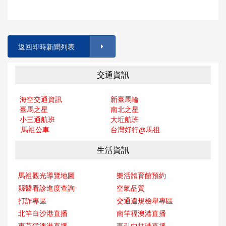
返回即時新聞列表
交通資訊
海空交通資訊
新臺馬輪
臺馬之星
南北之星
小三通航班
大坵航班
馬祖公車
台灣好行@馬
祖
生活資訊
馬祖觀光導覽地圖
樂活體育館預約
縣醫看診進度查詢
空氣品質
打詐專區
交通違規檢舉專區
北竿白沙港直播
南竿福澳港直播