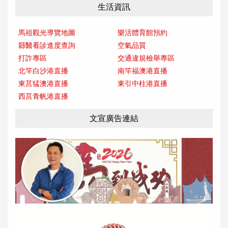
生活資訊
馬祖觀光導覽地圖
樂活體育館預約
縣醫看診進度查詢
空氣品質
打詐專區
交通違規檢舉專區
北竿白沙港直播
南竿福澳港直播
東莒猛澳港直播
東引中柱港直播
西莒青帆港直播
文宣廣告連結