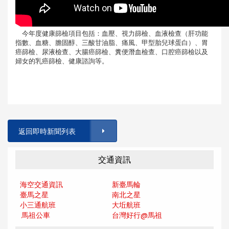
今年度健康篩檢項目包括：血壓、視力篩檢、血液檢查（肝功能
指數、血糖、膽固醇、三酸甘油脂、痛風、甲型胎兒球蛋白）、胃
癌篩檢、尿液檢查、大腸癌篩檢、糞便潛血檢查、口腔癌篩檢以及
婦女的乳癌篩檢、健康諮詢等。
返回即時新聞列表
交通資訊
海空交通資訊
新臺馬輪
臺馬之星
南北之星
小三通航班
大坵航班
馬祖公車
台灣好行@馬
祖