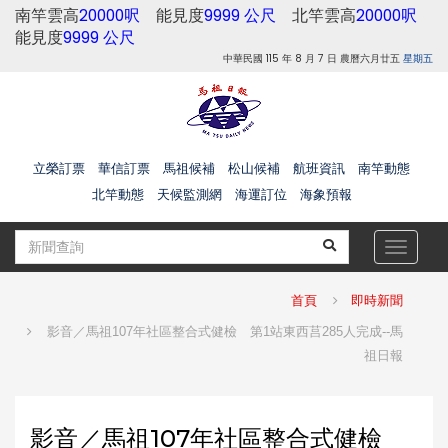
南竿雲高
20000呎
能見度
9999 公尺
北竿雲高
20000呎
能見度
9999 公尺
中華民國 115 年 8 月 7 日 農曆六月廿五
星期五
立榮訂票
華信訂票
馬祖候補
松山候補
航班資訊
南竿動態
北竿動態
天候監測網
海運訂位
海象預報
Toggle
navigat
首頁
即時新聞
影音／馬祖107年社區整合式健檢 第1站東西莒285人完成--馬
祖日報
影音／馬祖107年社區整合式健檢