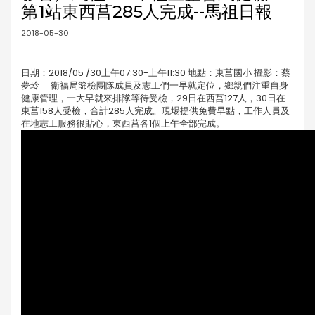
第1站東西莒285人完成--馬祖日報
2018-05-30
日期：2018/05 /30上午07:30-上午11:30 地點：東莒國小 攝影：蔡
夢玲 衛福局篩檢團隊成員及志工們一早就定位，鄉親們注重自身
健康管理，一大早就來排隊等待受檢，29日在西莒127人，30日在
東莒158人受檢，合計285人完成。現場提供免費早點，工作人員及
在地志工服務很貼心，東西莒各1個上午全部完成。