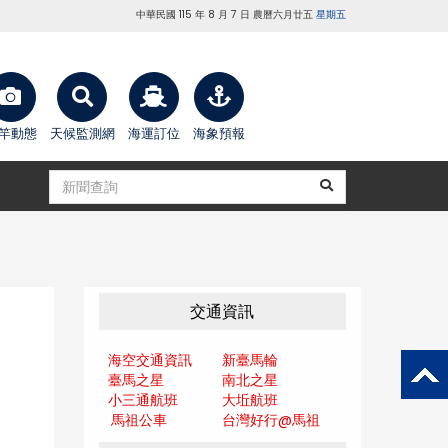
中華民國 115 年 8 月 7 日 農曆六月廿五
星期五
竿動態
天候監測網
海運訂位
海象預報
交通資訊
海空交通資訊
新臺馬輪
臺馬之星
南北之星
小三通航班
大坵航班
馬祖公車
台灣好行@馬
祖