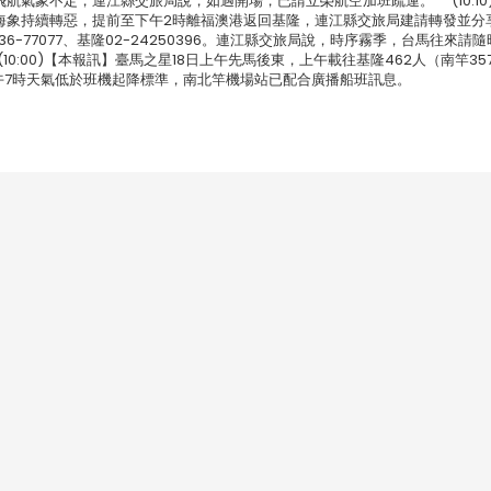
航氣象不定，連江縣交旅局說，如遇開場，已請立榮航空加班疏運。 (10:10
海象持續轉惡，提前至下午2時離福澳港返回基隆，連江縣交旅局建請轉發並分
36-77077、基隆02-24250396。連江縣交旅局說，時序霧季，台馬往來請
:00)【本報訊】臺馬之星18日上午先馬後東，上午載往基隆462人（南竿35
日從上午7時天氣低於班機起降標準，南北竿機場站已配合廣播船班訊息。