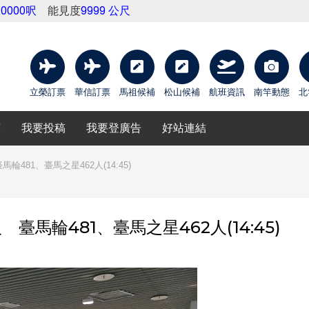
20000呎
能見度
9999 公尺
立榮訂票
華信訂票
馬祖候補
松山候補
航班資訊
南竿動態
北
庫
我要投稿
我要登廣告
好站連結
481、臺馬之星462人(14:45)
臺馬輪481、臺馬之星462人(14:45)