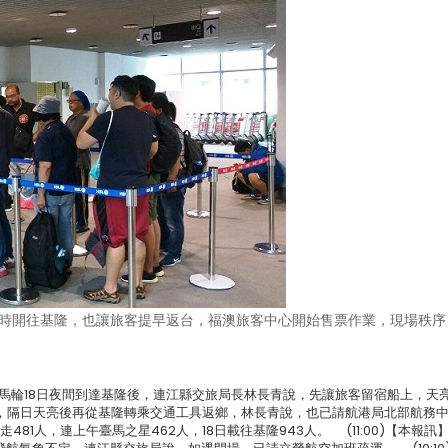
2時開往基隆，也讓旅客提早返台，福澳旅客中心開始售票作業，現場秩序
臺馬輪18日夜間到達基隆後，連江縣交旅局長林長青說，先讓旅客留宿船上，天
，隔日天亮後再從基隆轉乘交通工具返鄉，林長青說，也已請航港局北部航務
走481人，連上午臺馬之星462人，18日載往基隆943人。 (11:00)【本報訊