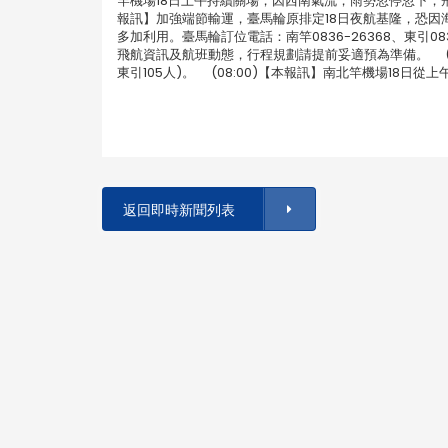
竿機場18日上午持續關場，因西南氣流，雨勢忽停忽下，飛
報訊】加強端節輸運，臺馬輪原排定18日夜航基隆，恐因
多加利用。臺馬輪訂位電話：南竿0836-26368、東引08
飛航資訊及航班動態，行程規劃請提前妥適預為準備。 (10
東引105人)。 (08:00)【本報訊】南北竿機場18
返回即時新聞列表