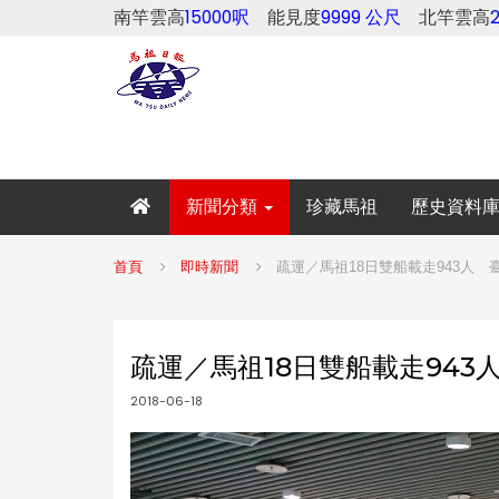
南竿雲高
15000呎
能見度
9999 公尺
北竿雲高
新聞分類
珍藏馬祖
歷史資料
首頁
即時新聞
疏運／馬祖18日雙船載走943人 臺馬輪
疏運／馬祖18日雙船載走943人 
2018-06-18