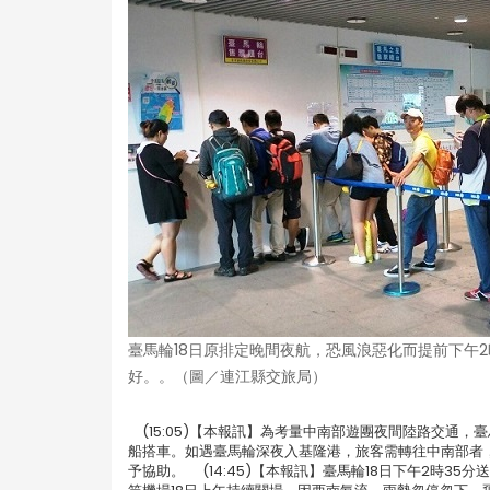
臺馬輪18日原排定晚間夜航，恐風浪惡化而提前下午
好。。（圖／連江縣交旅局）
(15:05)【本報訊】為考量中南部遊團夜間陸路交通，
船搭車。如遇臺馬輪深夜入基隆港，旅客需轉往中南部者
予協助。 (14:45)【本報訊】臺馬輪18日下午2時35分送