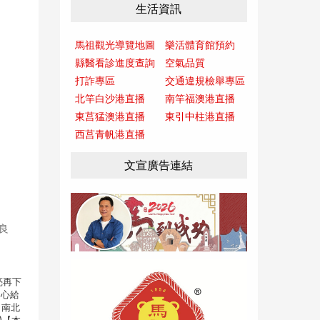
生活資訊
馬祖觀光導覽地圖
樂活體育館預約
縣醫看診進度查詢
空氣品質
打詐專區
交通違規檢舉專區
北竿白沙港直播
南竿福澳港直播
東莒猛澳港直播
東引中柱港直播
西莒青帆港直播
文宣廣告連結
良
亮再下
中心給
】南北