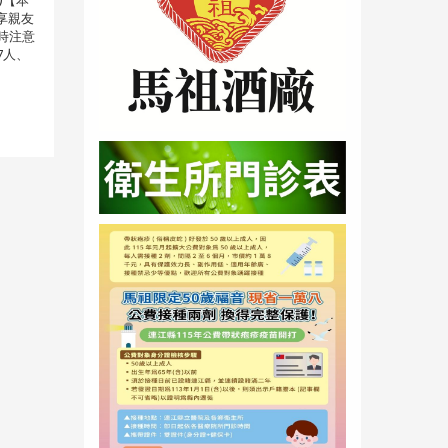
)【本
享親友
隨時注意
7人、