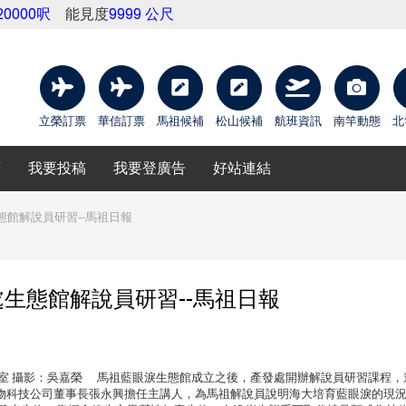
20000呎
能見度
9999 公尺
立榮訂票
華信訂票
馬祖候補
松山候補
航班資訊
南竿動態
北
庫
我要投稿
我要登廣告
好站連結
館解說員研習--馬祖日報
生態館解說員研習--馬祖日報
處4樓會議室 攝影：吳嘉榮 馬祖藍眼淚生態館成立之後，產發處開辦解說員研習課程
物科技公司董事長張永興擔任主講人，為馬祖解說員說明海大培育藍眼淚的現