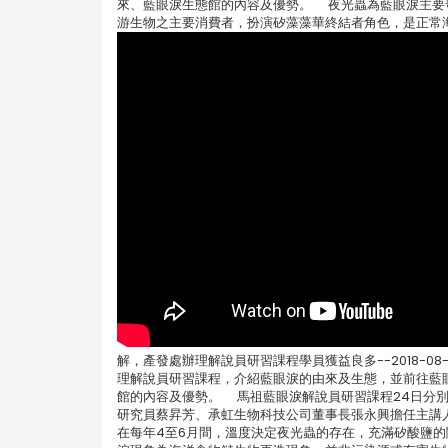
來、藍眼淚生態館的內容及優勢。 夜光蟲為藍眼淚主要
游生物之主要消費者，扮演矽藻藻華終結者角色，是正常
解，產發處辦理解說員研習課程學員獲益良多--2018-
理解說員研習課程，介紹藍眼淚的由來及生態，並前往藍
館的內容及優勢。 馬祖藍眼淚解說員研習課程24日分
研究員蔡昇芳、承虹生物科技公司董事長張永興擔任主講
在每年4至6月間，溫度決定夜光蟲的存在，充滿矽酸鹽