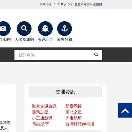
中華民國 115 年 8 月 6 日 農曆六月廿四
星期四
竿動態
天候監測網
海運訂位
海象預報
交通資訊
海空交通資訊
新臺馬輪
臺馬之星
南北之星
小三通航班
大坵航班
，邀請海
馬祖公車
台灣好行@馬
祖
況及未