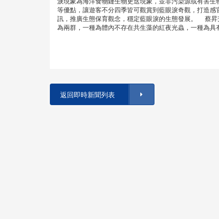
淚現象為海洋食物鏈生物更迭現象，並非污染源或有害生
等優點，讓遊客不分四季皆可觀賞到藍眼淚奇觀，打造感
訊，推廣生態保育觀念，穩定藍眼淚的生態發展。 蔡昇
為兩群，一種為體內不存在共生藻的紅夜光蟲，一種為具
返回即時新聞列表