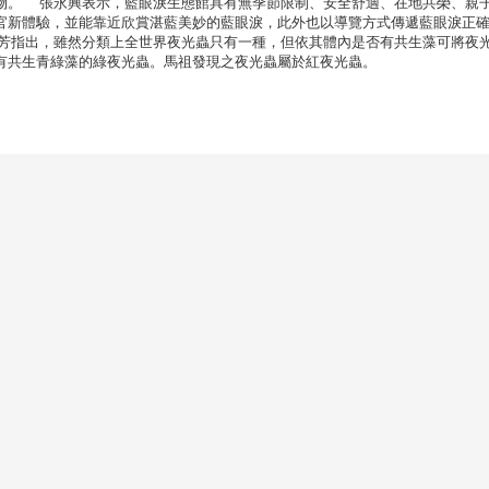
物。 張永興表示，藍眼淚生態館具有無季節限制、安全舒適、在地共榮、親
官新體驗，並能靠近欣賞湛藍美妙的藍眼淚，此外也以導覽方式傳遞藍眼淚正
芳指出，雖然分類上全世界夜光蟲只有一種，但依其體內是否有共生藻可將夜
有共生青綠藻的綠夜光蟲。馬祖發現之夜光蟲屬於紅夜光蟲。