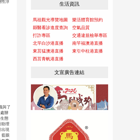
物性浮
生活資訊
馬祖觀光導覽地圖
樂活體育館預約
縣醫看診進度查詢
空氣品質
打詐專區
交通違規檢舉專區
北竿白沙港直播
南竿福澳港直播
東莒猛澳港直播
東引中柱港直播
西莒青帆港直播
文宣廣告連結
識與了
發處辦
淚生態
所助理
量出現
。藍眼