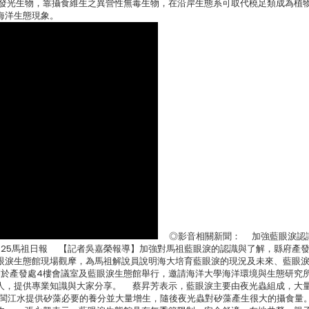
發光生物，靠攝食維生之異營性無毒生物，在沿岸生態系可取代橈足類成為植
海洋生態現象。
◎影音相關新聞： 加強藍眼淚認
08-25馬祖日報 【記者吳嘉榮報導】加強對馬祖藍眼淚的認識與了解，縣府產
眼淚生態館現場觀摩，為馬祖解說員說明海大培育藍眼淚的現況及未來、藍眼
別於產發處4樓會議室及藍眼淚生態館舉行，邀請海洋大學海洋環境與生態研究
人，提供專業知識與大家分享。 蔡昇芳表示，藍眼淚主要由夜光蟲組成，大
的閩江水提供矽藻必要的養分並大量增生，隨後夜光蟲對矽藻產生很大的攝食量