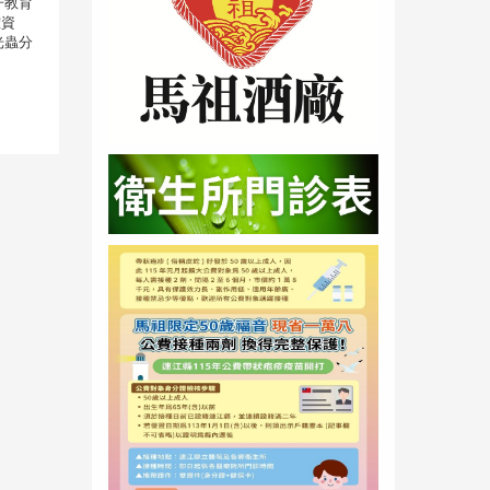
子教育
確資
光蟲分