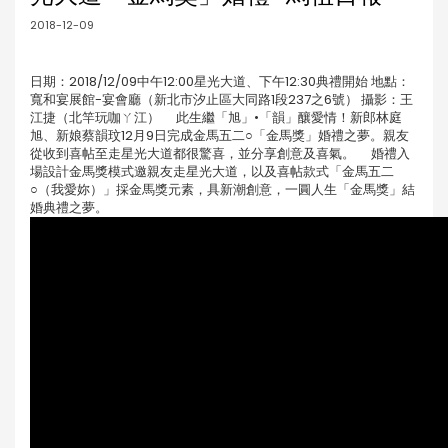
2018-12-09
日期：2018/12/09中午12:00星光大道、下午12:30典禮開始 地點：
寬和宴展館-宴會廳（新北市汐止區大同路1段237之6號） 攝影：王
江捷（北竿玩咖ㄚ江） 此生繼「旭」•「韻」釀愛情！新郎林庭
旭、新娘蔡韻玟12月9日完成金馬五二○「金馬獎」婚禮之夢。親友
從收到喜帖至走星光大道都很驚喜，並分享創意及喜氣。 婚禮入
場設計金馬獎模式邀親友走星光大道，以及喜帖款式「金馬五二
○（我愛妳）」採金馬獎元素，具新潮創意，一圓人生「金馬獎」結
婚典禮之夢。