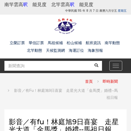
南竿雲高
呎
能見度
北竿雲高
呎
能見度
中華民國 115 年 8 月 7 日 農曆六月廿五
星期五
立榮訂票
華信訂票
馬祖候補
松山候補
航班資訊
南竿動態
北竿動態
天候監測網
海運訂位
海象預報
Toggle
navigat
首頁
即時新聞
影音／有fu！林庭旭9日喜宴 走星光大道「金馬獎」婚禮--馬
祖日報
影音／有fu！林庭旭9日喜宴 走星
光大道「金馬獎」婚禮--馬祖日報