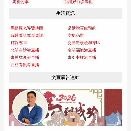
馬祖公車
台灣好行@馬
祖
生活資訊
馬祖觀光導覽地圖
樂活體育館預約
縣醫看診進度查詢
空氣品質
打詐專區
交通違規檢舉專區
北竿白沙港直播
南竿福澳港直播
東莒猛澳港直播
東引中柱港直播
西莒青帆港直播
文宣廣告連結