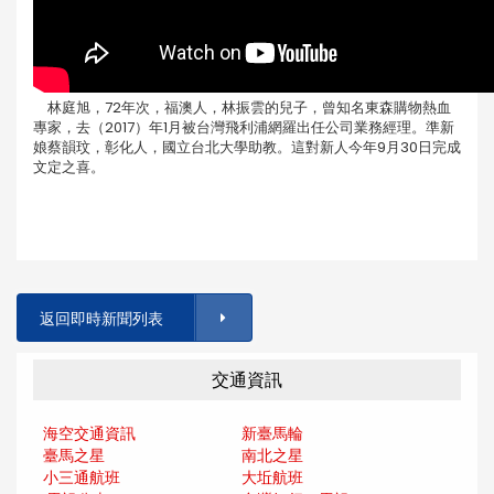
林庭旭，72年次，福澳人，林振雲的兒子，曾知名東森購物熱血
專家，去（2017）年1月被台灣飛利浦網羅出任公司業務經理。準新
娘蔡韻玟，彰化人，國立台北大學助教。這對新人今年9月30日完成
文定之喜。
返回即時新聞列表
交通資訊
海空交通資訊
新臺馬輪
臺馬之星
南北之星
小三通航班
大坵航班