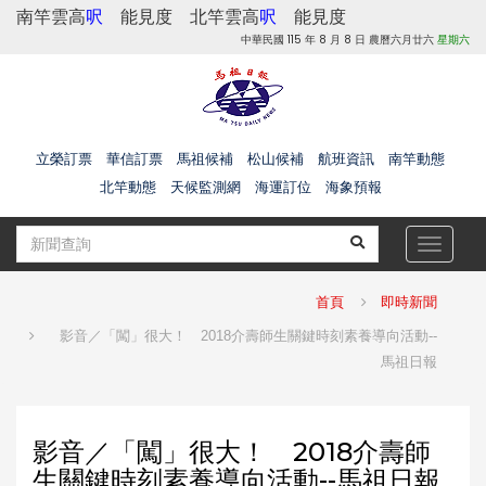
南竿雲高
呎
能見度
北竿雲高
呎
能見度
中華民國 115 年 8 月 8 日 農曆六月廿六
星期六
立榮訂票
華信訂票
馬祖候補
松山候補
航班資訊
南竿動態
北竿動態
天候監測網
海運訂位
海象預報
Toggle
navigat
首頁
即時新聞
影音／「闖」很大！ 2018介壽師生關鍵時刻素養導向活動--
馬祖日報
影音／「闖」很大！ 2018介壽師
生關鍵時刻素養導向活動--馬祖日報