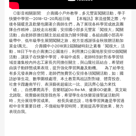
◎影音相關新聞: 介壽國小戶外教學，多元豐富闖關活動，學子
快樂中學習--2018-12-20馬祖日報 【本報訊】寒流侵襲之際，午
後冬陽暖意及歡樂包圍著介壽師生們，為了展現各科學習成效及團
隊合作精神，該校走出校園，安排國小部多元豐富「闖很大」闖關
活動，由老師群擔任關主並組成強力關卡障礙，各組由國小部高年
級帶中、低年級學生展開闖關之旅，校方並感謝張金秋致贈活動加
菜金1萬元。 介壽國中小2018第2屆關鍵時刻之素養「闖很大」活
動，18日下午在介壽澳口公園進行，利用澳口公園地形安排12個闖關
活動，讓孩子在快樂中學習，幸福中成長，老師特別針對各學習領
域並邀集校內外志工家長共同擔任關主，與山隴社區結合，希望經
由孩子動靜態成果表現，提升強化學習興趣及動機。 為了給學生
有多元發表舞台空間，老師們煞費苦心安排各項闖關活動，如：國
語妙筆生花、數學圍積處理、本土教育馬祖話對對碰、體育投壺、
社會卡蹓趣南竿行、表演藝術超級比一比、資訊齊心協力來找
「碴」、自然攀爬高手、音樂耶誕Do Re Mi、健康GO健康、英文歐
北踏取、視覺藝術我形我色等，希望學生在快樂迎接聖誕活動同
時，充分展現學習成果。 校長吳健忠說，培養學習興趣是學習過
程中非常重要目標，不僅縮短學習時間，更能提高學習效果，努力
表現自我。