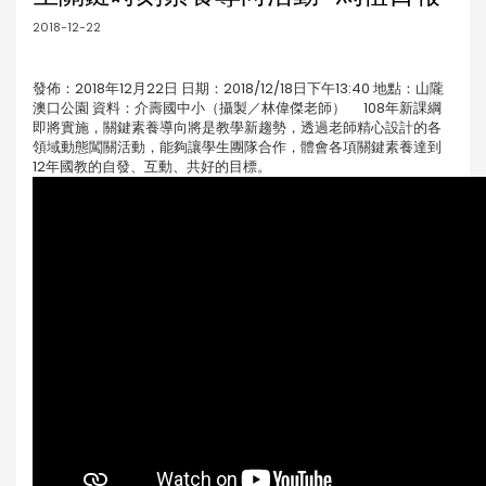
2018-12-22
發佈：2018年12月22日 日期：2018/12/18日下午13:40 地點：山隴
澳口公園 資料：介壽國中小（攝製／林偉傑老師） 108年新課綱
即將實施，關鍵素養導向將是教學新趨勢，透過老師精心設計的各
領域動態闖關活動，能夠讓學生團隊合作，體會各項關鍵素養達到
12年國教的自發、互動、共好的目標。