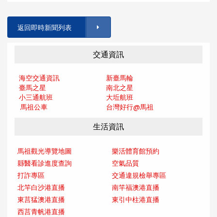
返回即時新聞列表
交通資訊
海空交通資訊
新臺馬輪
臺馬之星
南北之星
小三通航班
大坵航班
馬祖公車
台灣好行@馬
祖
生活資訊
馬祖觀光導覽地圖
樂活體育館預約
縣醫看診進度查詢
空氣品質
打詐專區
交通違規檢舉專區
北竿白沙港直播
南竿福澳港直播
東莒猛澳港直播
東引中柱港直播
西莒青帆港直播