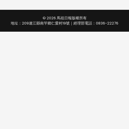
© 2026 馬祖日報版權所有
地址：209連江縣南竿鄉仁愛村19號｜經理部電話：0836-22276