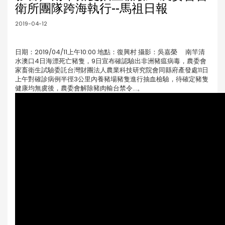
衛所團隊跨海執行--馬祖日報
2019-04-12
日期：2019/04/11上午10:00 地點：復興村 攝影：吳嘉榮 南竿清
水澳口4日海漂死亡豬隻，9日宣布確認驗出非洲豬瘟病毒，農委會
家畜衛生試驗委託台灣財團法人農業科技研究院會同縣府產發處11日
上午對確診病例半徑3公里內養豬場豬隻進行抽血檢驗，待確定豬隻
健康均無虞後，農委會解除豬肉輸台禁令...。