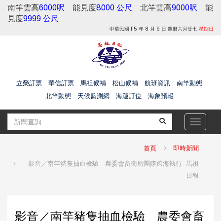
南竿雲高
6000呎
能見度
8000 公尺
北竿雲高
9000呎
能
見度
9999 公尺
中華民國 115 年 8 月 9 日 農曆六月廿七
星期日
立榮訂票
華信訂票
馬祖候補
松山候補
航班資訊
南竿動態
北竿動態
天候監測網
海運訂位
海象預報
Toggle
navigat
首頁
即時新聞
影音／南竿豬隻抽血檢驗 農委會畜衛所團隊跨海執行--馬祖
日報
影音／南竿豬隻抽血檢驗 農委會畜