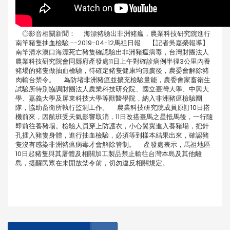
◎影音相關新聞： 海漂豬驗出非洲豬瘟，農業科技研究院進行
南竿豬隻抽血檢驗 --2019-04-12馬祖日報 【記者吳嘉榮報導】
南竿清水澳口海漂死亡豬隻確認驗出非洲豬瘟病毒，台灣財團法人
農業科技研究院會同縣府產發處11日上午對確診病例半徑3公里內養
豬場的豬隻做抽血檢驗，待確定豬隻健康均無虞後，農委會解除豬
肉輸台禁令。 為防堵非洲豬瘟並擴充檢驗量能，農委會家畜衛生
試驗所特別協調財團法人農業科技研究院、國立臺灣大學、中興大
學、嘉義大學及屏東科技大學等獸醫學院，納入非洲豬瘟檢驗團
隊，協助畜衛所執行監測工作。 農業科技研究院成員原訂10日搭
機前來，因航班受天氣影響取消，11日改搭臺馬之星抵馬後，一行隨
即前往養豬場。檢驗人員穿上防護衣，小心翼翼進入養豬場，把針
孔插入豬隻身體，進行抽血檢驗，必須等到樣本結果出來，確認豬
隻沒有感染非洲豬瘟病毒才會解除管制。 產發處表示，馬祖地區
10日起豬隻與其屠體及相關加工製品禁止輸往台灣本島及其他離
島，提醒民眾在未開放禁令前，切勿違反相關規定。