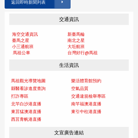
返回即時新聞列表
交通資訊
海空交通資訊
新臺馬輪
臺馬之星
南北之星
小三通航班
大坵航班
馬祖公車
台灣好行@馬
祖
生活資訊
馬祖觀光導覽地圖
樂活體育館預約
縣醫看診進度查詢
空氣品質
打詐專區
交通違規檢舉專區
北竿白沙港直播
南竿福澳港直播
東莒猛澳港直播
東引中柱港直播
西莒青帆港直播
文宣廣告連結