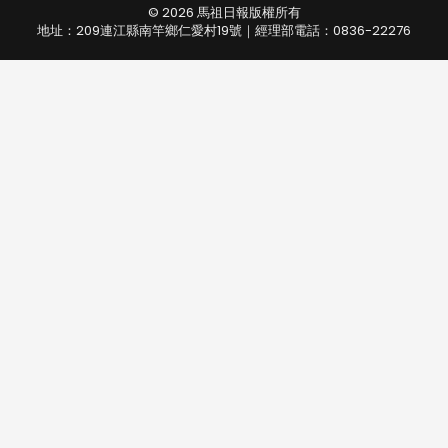
© 2026 馬祖日報版權所有
地址：209連江縣南竿鄉仁愛村19號｜經理部電話：0836-22276