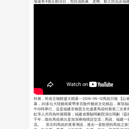
場還有4個互動項目，包括油紙傘、皮雕、黏土捏花及福建
特展，民俗文物館盛大開幕--2019-05-12馬祖日報
幕，30多位大陸藝術家帶來百餘件藝術文化精品，展現福
午10時舉行，這是福建非物質文化遺產馬祖特展第二次
虹等人共同為特展開幕；福建省實驗閩劇院演出閩劇《荔
千年，能在馬祖展出是加深兩地情誼交流；馬祖、福建一
流。 首次到馬祖的黃葦洲說，過去一直盼望的馬祖之旅