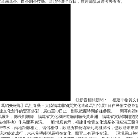
茉莉花茶、白茶制茶技藝。這項特展至13日，歡迎鄉親及遊客去看看。
◎影音相關新聞： 福建非物質文
 【記者馮紹夫報導】馬祖春藝－大陸福建非物質文化遺產馬祖特展11日在民俗文物館
建文化創作的豐富多彩，展出至13日止，鄉親把握時間前往參觀。 開幕典禮1
來馬展出，縣長劉增應、福建省文化和旅遊廳副廳長黃葦洲、福建省實驗閩劇院
枝換降桃》作為開幕表演。 劉增應表示，福建非物質文化遺產各項精湛工藝
衣帶水，兩地距離相近、習俗相似，歡迎所有藝術家到馬祖展出，也歡迎未來
這次終於成行，未來希望能與馬祖在文化、體育上有更多交流。 現場展出包