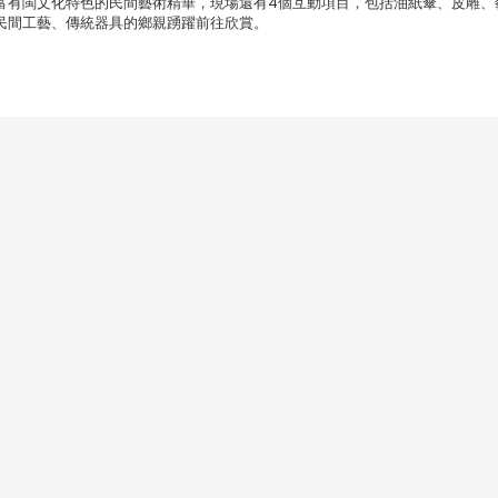
富有閩文化特色的民間藝術精華，現場還有4個互動項目，包括油紙傘、皮雕、
民間工藝、傳統器具的鄉親踴躍前往欣賞。