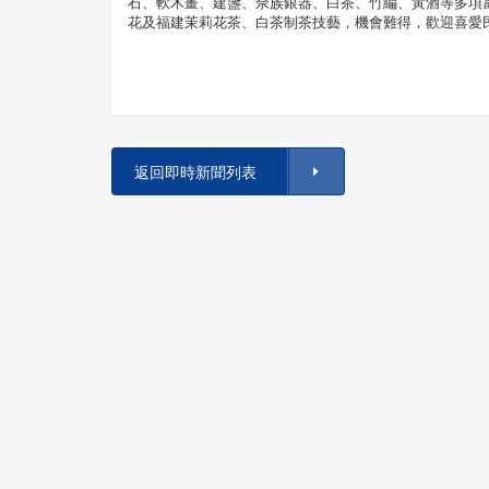
石、軟木畫、建盞、佘族銀器、白茶、竹編、黃酒等多項
花及福建茉莉花茶、白茶制茶技藝，機會難得，歡迎喜愛
返回即時新聞列表