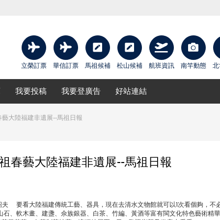
立榮訂票
華信訂票
馬祖候補
松山候補
航班資訊
南竿動態
北
庫
我要投稿
我要登廣告
好站連結
春藝大陸福建非遺展--馬祖日報
馬祖春藝大陸福建非遺展--馬祖日報
 攝影：馮紹夫 要看大陸福建傳統工藝、器具，現在去清水文物館就可以1次看個夠，不
山石、軟木畫、建盞、佘族銀器、白茶、竹編、黃酒等富有閩文化特色藝術精