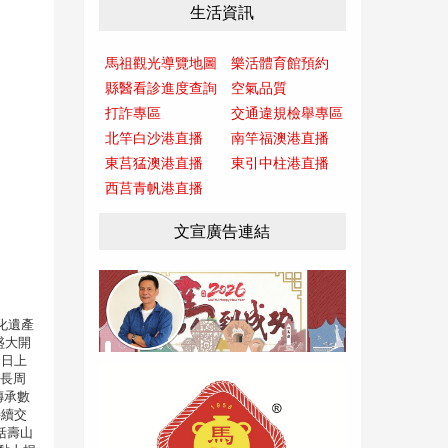
生活資訊
馬祖觀光導覽地圖
樂活體育館預約
縣醫看診進度查詢
空氣品質
打詐專區
交通違規檢舉專區
北竿白沙港直播
南竿福澳港直播
東莒猛澳港直播
東引中柱港直播
西莒青帆港直播
文宣廣告連結
化遺產
盛大開
1日上
院長周
傳承數
持續交
括壽山