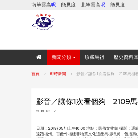
南竿雲高
呎
能見度
北竿雲高
呎
能見度
新聞分類
珍藏馬祖
歷史資料
首頁
即時新聞
影音／讓你1次看個夠 2109馬祖
影音／讓你1次看個夠 2109
2019-05-12
日期：2019/05/11上午10:00 地點：民俗文物館
遠跑福州。百餘件福建非物質文化遺產馬祖特展，包括壽