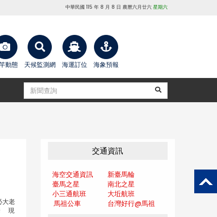
中華民國 115 年 8 月 8 日 農曆六月廿六
星期六
竿動態
天候監測網
海運訂位
海象預報
交通資訊
海空交通資訊
新臺馬輪
臺馬之星
南北之星
小三通航班
大坵航班
必大老
馬祖公車
台灣好行@馬
祖
華 現