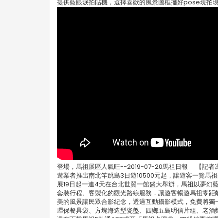
提供藍眼淚拍貼機，選擇喜歡的風景圖框擺好pose現拍
登場，馬祖展區人氣旺--2019-07-20馬祖日報 【
遊業者推出南北竿跳島3日遊10500元起，讓遊客一覽馬
展19日起一連4天在台北世貿一館盛大舉辦，馬祖以夢幻
套裝行程、客製化的觀光路線服務，讓遊客暢遊馬祖零距
美的風景讓民眾合影紀念，透過互動攝影模式，免費將獨
環保餐具袋、方塊海造型瓷盤、四鄉五島明信片組、老酒麵