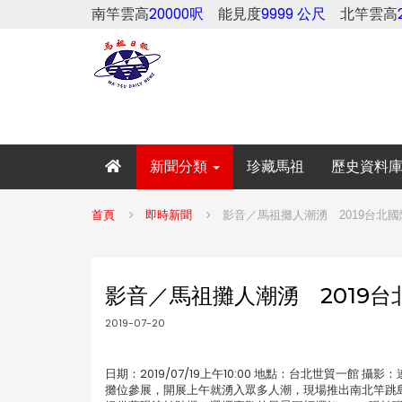
南竿雲高
20000呎
能見度
9999 公尺
北竿雲高
新聞分類
珍藏馬祖
歷史資料
首頁
即時新聞
影音／馬祖攤人潮湧 2019台北國
影音／馬祖攤人潮湧 2019台
2019-07-20
日期：2019/07/19上午10:00 地點：台北世貿一館
攤位參展，開展上午就湧入眾多人潮，現場推出南北竿跳島