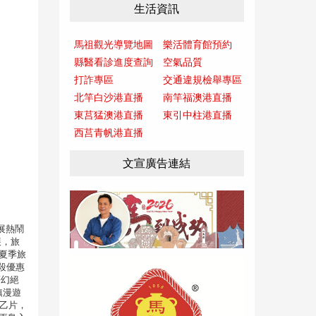
生活資訊
馬祖觀光導覽地圖
樂活體育館預約
縣醫看診進度查詢
空氣品質
打詐專區
交通違規檢舉專區
北竿白沙港直播
南竿福澳港直播
東莒猛澳港直播
東引中柱港直播
西莒青帆港直播
文宣廣告連結
展熱鬧
展，旅
際夏季旅
殺優惠
夢幻絕
鎮漫遊
膜乙片，