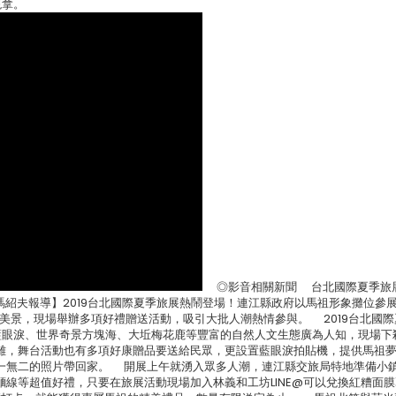
現拿。
◎影音相關新聞 台北國際夏季旅
記者馮紹夫報導】2019台北國際夏季旅展熱鬧登場！連江縣政府以馬祖形象攤位參
祖美景，現場舉辦多項好禮贈送活動，吸引大批人潮熱情參與。 2019台北國
藍眼淚、世界奇景方塊海、大坵梅花鹿等豐富的自然人文生態廣為人知，現場下
離，舞台活動也有多項好康贈品要送給民眾，更設置藍眼淚拍貼機，提供馬祖
一無二的照片帶回家。 開展上午就湧入眾多人潮，連江縣交旅局特地準備小
線等超值好禮，只要在旅展活動現場加入林義和工坊LINE@可以兌換紅糟面