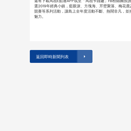
還有下載馬祖E點通APP或至「馬祖卡蹓趣」FB粉絲團
選2019年經典小鎮，藍眼淚、方塊海、芹壁聚落、梅花
競賽等系列活動，讓島上全年度活動不斷、熱鬧非凡，並
魅力。
返回即時新聞列表