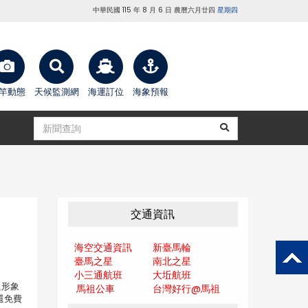
中華民國 115 年 8 月 6 日 農曆六月廿四
星期四
竿動態
天候監測網
海運訂位
海象預報
交通資訊
海空交通資訊
新臺馬輪
臺馬之星
南北之星
小三通航班
大坵航班
祖形象
馬祖公車
台灣好行@馬
祖
還免費