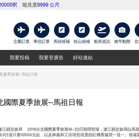
20000呎
能見度
9999 公尺
立榮訂票
華信訂票
馬祖候補
松山候補
航班資訊
南竿動態
北
庫
我要投稿
我要登廣告
好站連結
際夏季旅展--馬祖日報
北國際夏季旅展--馬祖日報
 攝影：連江縣交旅局 2019台北國際夏季旅展19-22日熱鬧登場，連江縣交旅局以馬
3日遊只要10500元起，以及林義和工坊現煎現賣的紅糟香腸買一送一。現場