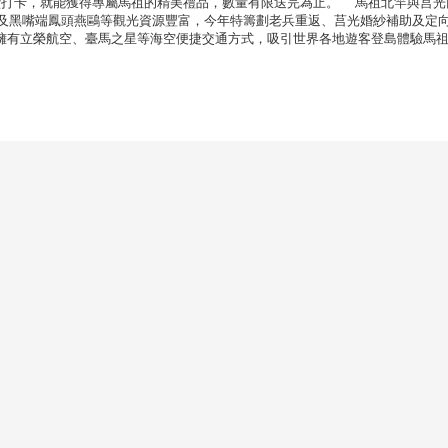
按讚打卡，就能獲得專屬馬祖的精美禮品，數量有限送完為止。 馬祖北竿與莒光
鹿及黑嘴端鳳頭燕鷗等觀光資源豐富，今年特籌劃老兵重返、莒光婚紗補助及定
擁有立榮航空、臺馬之星等海空便捷交通方式，吸引世界各地遊客登島體驗馬