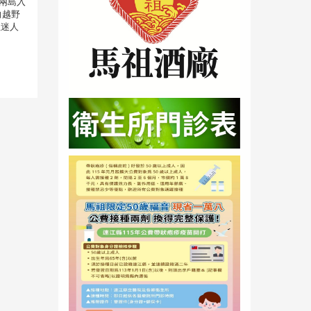
兩島入
向越野
祖迷人