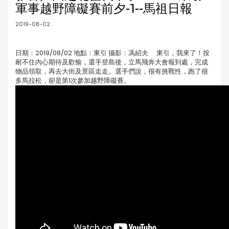
軍事越野障礙賽前夕-1--馬祖日報
2019-08-02
日期：2019/08/02 地點：東引 攝影：馮紹夫 東引，我來了！按
耐不住內心期待及歡愉，選手登島後，立馬飛奔大會報到處，完成
物品領取，再去大街及景區走走。選手們說，很有挑戰性，跑了很
多馬拉松，卻是第1次參加越野障礙賽。