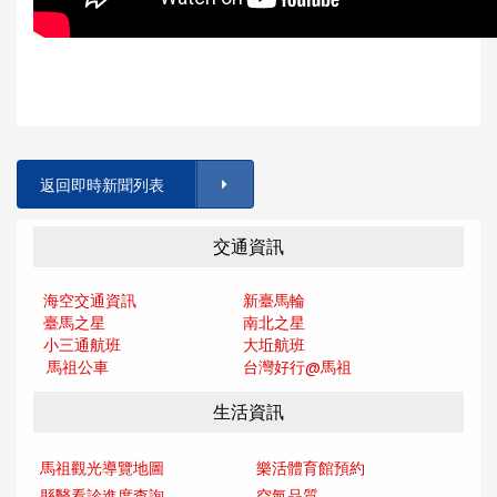
返回即時新聞列表
交通資訊
海空交通資訊
新臺馬輪
臺馬之星
南北之星
小三通航班
大坵航班
馬祖公車
台灣好行@馬
祖
生活資訊
馬祖觀光導覽地圖
樂活體育館預約
縣醫看診進度查詢
空氣品質