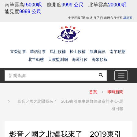
南竿雲高
15000呎
能見度
9999 公尺
北竿雲高
20000呎
能見度
9999 公尺
中華民國 115 年 8 月 7 日 農曆六月廿五
星期五
立榮訂票
華信訂票
馬祖候補
松山候補
航班資訊
南竿動態
北竿動態
天候監測網
海運訂位
海象預報
Toggle
navigat
首頁
即時新聞
影音／國之北疆我來了 2019東引軍事越野障礙賽前夕-1--馬
祖日報
影音／國之北疆我來了 2019東引